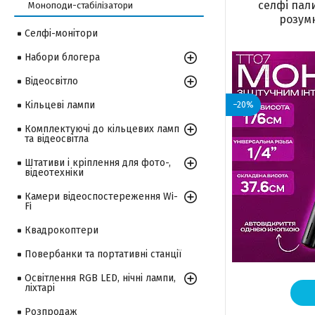
селфі пали
Моноподи-стабілізатори
розумн
Селфі-монітори
Набори блогера
Відеосвітло
Кільцеві лампи
–20%
Комплектуючі до кільцевих ламп
та відеосвітла
Штативи і кріплення для фото-,
відеотехніки
Камери відеоспостереження Wi-
Fi
Квадрокоптери
Повербанки та портативні станції
Освітлення RGB LED, нічні лампи,
ліхтарі
Розпродаж