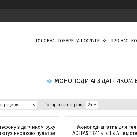
ГОЛОВНА
ТОВАРИ ТА ПОСЛУГИ
ПРО НАС
КО
МОНОПОДИ AI З ДАТЧИКОМ 
лефону з датчиком руху
Монопод-штатив для те
блютуз кнопкою пультом
ACEFAST E41 4 в 1 з AI-відс