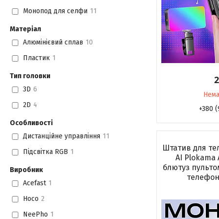
Монопод для селфи
11
Матеріал
Алюмінієвий сплав
10
Пластик
1
Тип головки
2
3D
6
Нема
2D
4
+380 (
Особливості
Дистанційне управління
11
Штатив для те
Підсвітка RGB
1
AI Plokama 
блютуз пульто
Виробник
телефону
Acefast
1
Hoco
2
NeePho
1