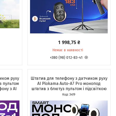
1 998,75 ₴
Немає в наявності
+380 (98) 012-83-41
иком руху
Штатив для телефону з датчиком руху
уз пультом
AI Plokama Auto-A7 Pro монопод
ону з AI
штатив з блютуз пультом і підсвіткою
3419