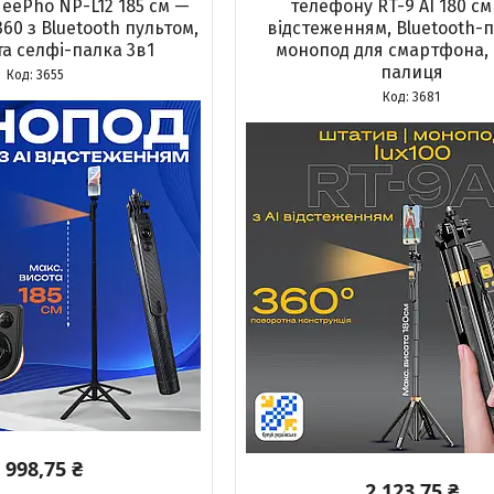
eePho NP-L12 185 см —
телефону RT-9 AI 180 см 
60 з Bluetooth пультом,
відстеженням, Bluetooth-п
а селфі-палка 3в1
монопод для смартфона, 
палиця
3655
3681
 998,75 ₴
2 123,75 ₴