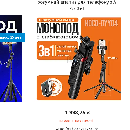
розумний штатив для телефону з AI
3446
илось 25 днів
1 998,75 ₴
Немає в наявності
+380 (98) 012-83-41