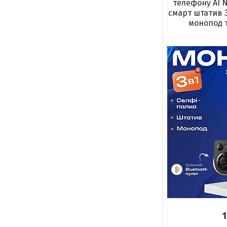
телефону AI N
смарт штатив 3
монопод т
1