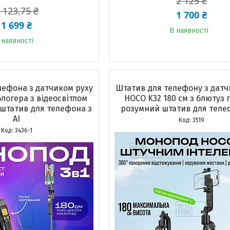
2 125 ₴
 123,75 ₴
1 700 ₴
1 699 ₴
В наявності
 наявності
лефона з датчиком руху
Штатив для телефону з датч
блогера з відеосвітлом
HOCO K32 180 см з блютуз 
штатив для телефона з
розумний штатив для телеф
AI
3519
3436-1