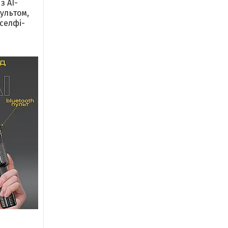
з AI-
ультом,
селфі-