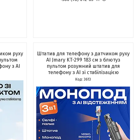
иком руху
Штатив для телефону з датчиком руху
пультом
AI Jmary KT-299 183 см з блютуз
ону з AI
пультом розумний штатив для
телефону з AI зі стабілізацією
3613