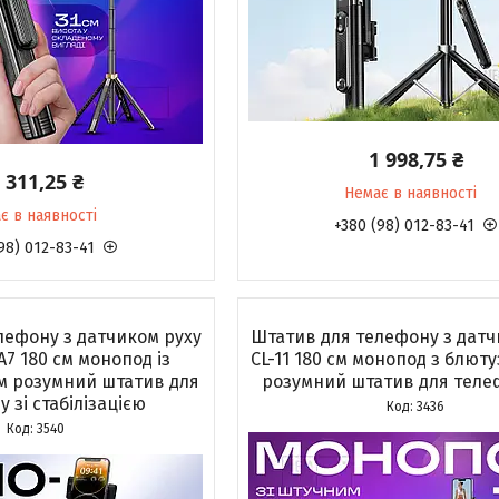
1 998,75 ₴
 311,25 ₴
Немає в наявності
є в наявності
+380 (98) 012-83-41
98) 012-83-41
лефону з датчиком руху
Штатив для телефону з датч
A7 180 см монопод із
CL-11 180 см монопод з блют
м розумний штатив для
розумний штатив для телеф
 зі стабілізацією
3436
3540