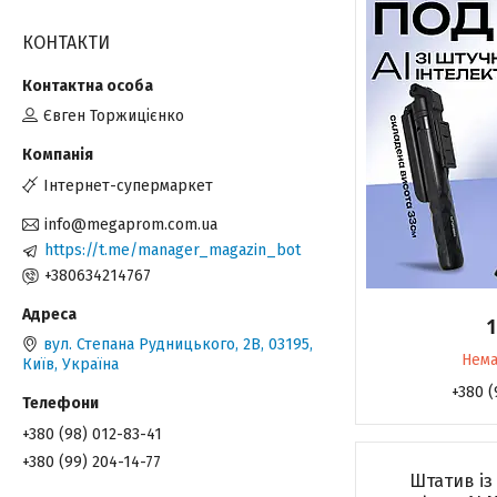
КОНТАКТИ
Євген Торжицієнко
Інтернет-супермаркет
info@megaprom.com.ua
https://t.me/manager_magazin_bot
+380634214767
1
вул. Степана Рудницького, 2В, 03195,
Нема
Київ, Україна
+380 (
+380 (98) 012-83-41
+380 (99) 204-14-77
Штатив із