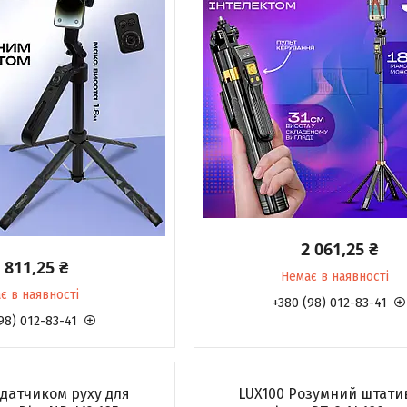
2 061,25 ₴
 811,25 ₴
Немає в наявності
є в наявності
+380 (98) 012-83-41
98) 012-83-41
 датчиком руху для
LUX100 Розумний штати