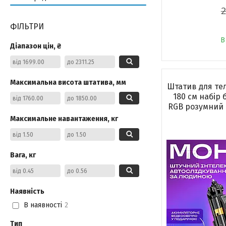
2
ФІЛЬТРИ
В
Діапазон цін, ₴
Максимальна висота штатива, мм
Штатив для те
180 см набір 
RGB розумний 
Максимальне навантаження, кг
Вага, кг
Наявність
В наявності
2
Тип