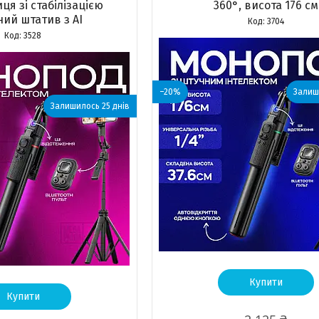
ця зі стабілізацією
360°, висота 176 см
ий штатив з AI
3704
3528
–20%
Залиш
Залишилось 25 днів
Купити
Купити