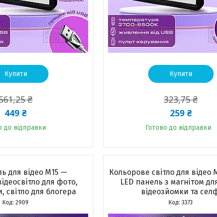
Купити
Купити
561,25 ₴
323,75 ₴
449 ₴
259 ₴
о до відправки
Готово до відправки
ь для відео M15 —
Кольорове світло для відео 
ідеосвітло для фото,
LED панель з магнітом дл
, світло для блогера
відеозйомки та селф
2909
3373