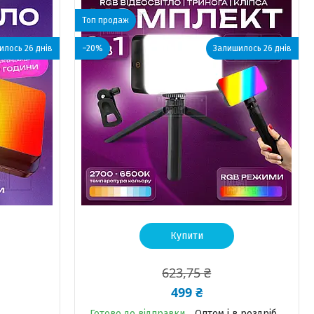
Топ продаж
лось 26 днів
–20%
Залишилось 26 днів
Купити
623,75 ₴
499 ₴
Готово до відправки
Оптом і в роздріб