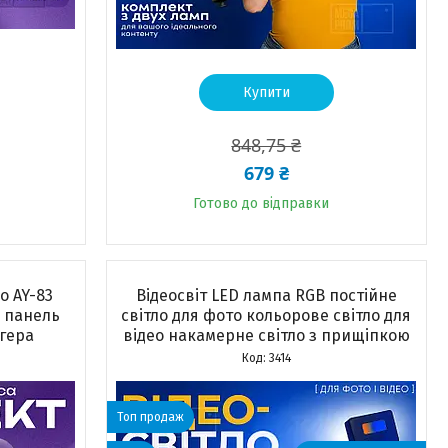
Купити
848,75 ₴
679 ₴
Готово до відправки
о AY-83
Відеосвіт LED лампа RGB постійне
D панель
світло для фото кольорове світло для
огера
відео накамерне світло з прищіпкою
3414
Топ продаж