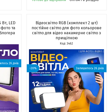
 Вт, LED
Відеосвітло RGB (комплект 2 шт)
 фото та
постійне світло для фото кольорове
 блогера
світло для відео накамерне світло з
прищіпкою
3462
лось 26 днів
–20%
Залишилось 26 днів