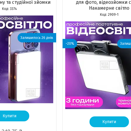
ну та студійної зйомки
для фото, відеозйомки с
Накамерне світло
3374
2909-1
Залишилось 26 днів
–20%
Залиши
Купити
Купити