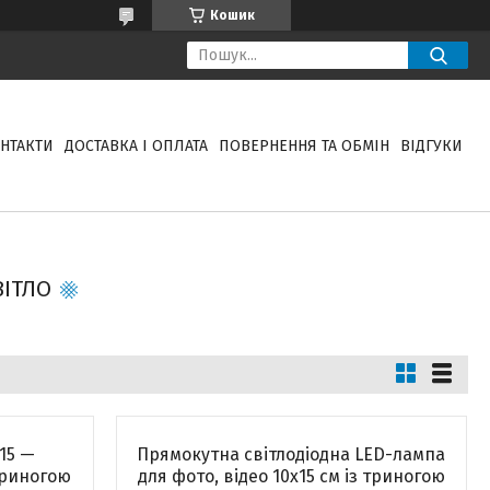
Кошик
НТАКТИ
ДОСТАВКА І ОПЛАТА
ПОВЕРНЕННЯ ТА ОБМІН
ВІДГУКИ
ВІТЛО
15 —
Прямокутна світлодіодна LED-лампа
триногою
для фото, відео 10х15 см із триногою