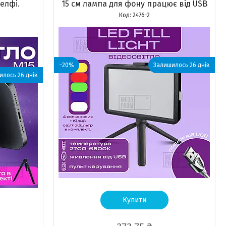
елфі.
15 см лампа для фону працює від USB
2476-2
–20%
Залишилось 26 днів
лось 26 днів
Купити