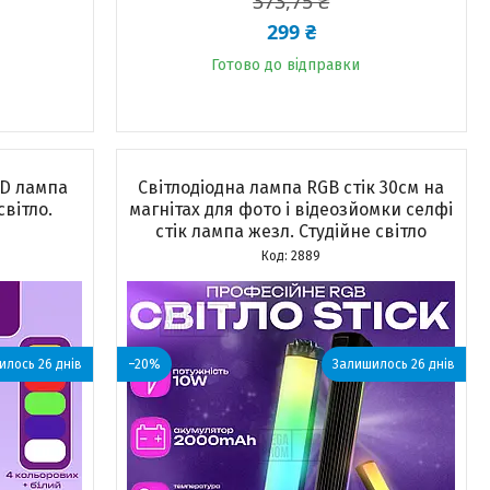
373,75 ₴
299 ₴
Готово до відправки
ED лампа
Світлодіодна лампа RGB стік 30см на
світло.
магнітах для фото і відеозйомки селфі
стік лампа жезл. Студійне світло
2889
лось 26 днів
–20%
Залишилось 26 днів