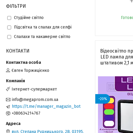
1
ФІЛЬТРИ
Готов
Студійне світло
Підсвітка та спалах для селфі
Спалахи та накамерне світло
КОНТАКТИ
Відеосвітло п
LED лампа для 
штативом 2,1 
Євген Торжицієнко
Інтернет-супермаркет
–20%
info@megaprom.com.ua
https://t.me/manager_magazin_bot
+380634214767
вул. Степана Рудницького, 2В, 03195,