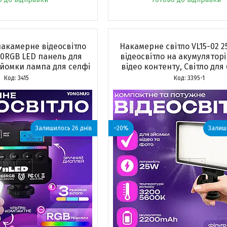
акамерне відеосвітло
Накамерне світло VL15-02 25
0RGB LED панель для
відеосвітло на акумуляторі
зйомки лампа для селфі
відео контенту, Світло для
3415
3395-1
Залишилось 26 днів
–20%
Залиши