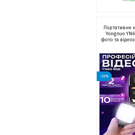
Портативне н
Yongnuo YN6
фото та відео
–20%