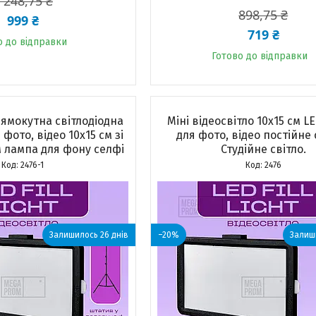
 248,75 ₴
898,75 ₴
999 ₴
719 ₴
о до відправки
Готово до відправки
рямокутна світлодіодна
Міні відеосвітло 10х15 см L
фото, відео 10х15 см зі
для фото, відео постійне 
м лампа для фону селфі
Студійне світло.
2476-1
2476
Залишилось 26 днів
–20%
Залиши