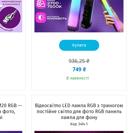
Купити
936,25 ₴
749 ₴
В наявності
M20 RGB —
Відеосвітло LED лампа RGB з триногою
я фото,
постійне світло для фото RGB панель
і
лампа для фону
3414-1