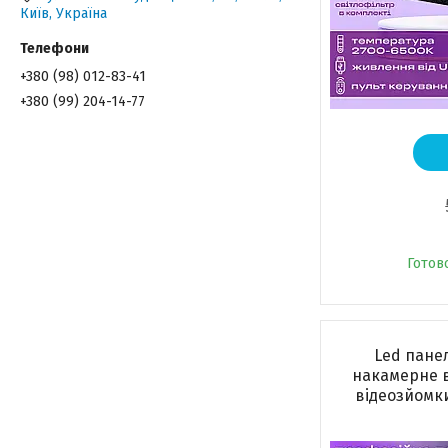
Київ, Україна
+380 (98) 012-83-41
+380 (99) 204-14-77
Готов
Led панел
накамерне в
відеозйомки