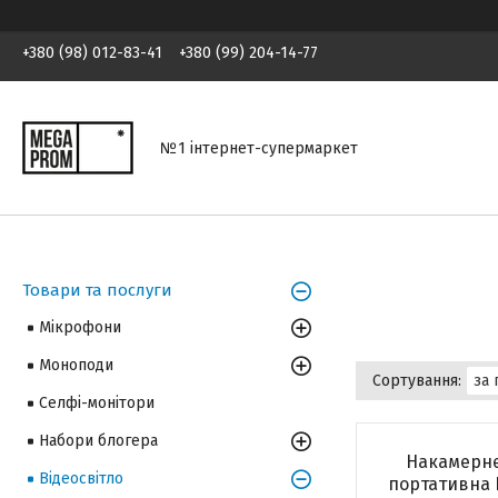
+380 (98) 012-83-41
+380 (99) 204-14-77
№1 інтернет-супермаркет
Товари та послуги
Мікрофони
Моноподи
Селфі-монітори
Набори блогера
Накамерне
Відеосвітло
портативна 