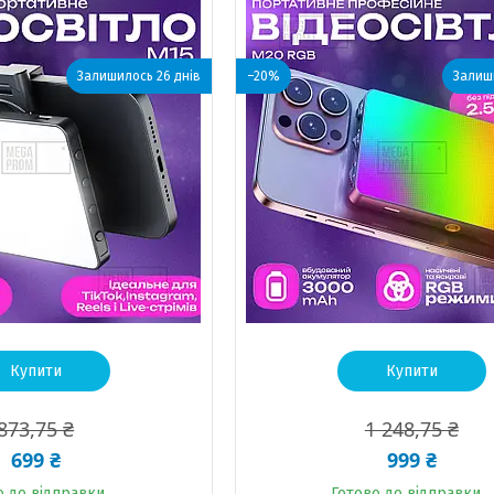
Залишилось 26 днів
–20%
Залиши
Купити
Купити
873,75 ₴
1 248,75 ₴
699 ₴
999 ₴
о до відправки
Готово до відправки