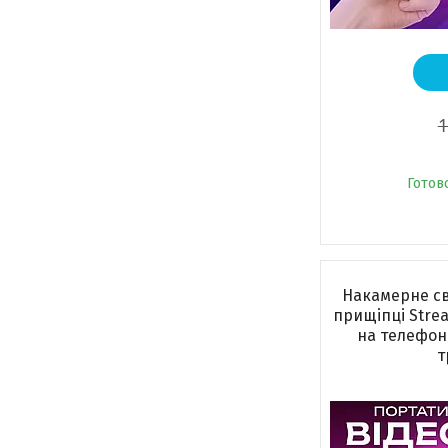
1
Готов
Накамерне сві
прищіпці Strea
на телефон
т