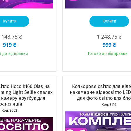
Купити
Купити
 148,75 ₴
1 248,75 ₴
919 ₴
999 ₴
о до відправки
Готово до відправки
тло Hoco K160 Olas на
Кольорове світло для віде
ming Light Selfie спалах
накамерне відеосвітло LE
 камеру ноутбук для
для фото світло для бл
рансляцій
3416
3602