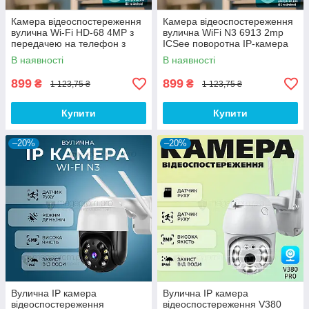
Камера відеоспостереження
Камера відеоспостереження
вулична Wi-Fi HD-68 4MP з
вулична WiFi N3 6913 2mp
передачею на телефон з
ICSee поворотна IP-камера
нічним режимом
для будинку, для дачі
В наявності
В наявності
899
899
₴
₴
1 123,75 ₴
1 123,75 ₴
Купити
Купити
–20%
–20%
Вулична IP камера
Вулична IP камера
відеоспостереження
відеоспостереження V380