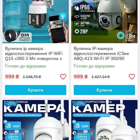
Вулична ip камера
Вулична IP-камера
відеоспостереження IP WiFi
відеоспостереження iCSee
Q15 v380 3 Мп поворотна з
ABQ-A1S Wi-Fi IP 360/90
віддаленим доступом з
2.0mp поворотна з
Готово до відправки
Готово до відправки
передачею на телефон
віддаленим доступом
999
999
₴
₴
1 248,75 ₴
1 427,14 ₴
Купити
Купити
–20%
–20%