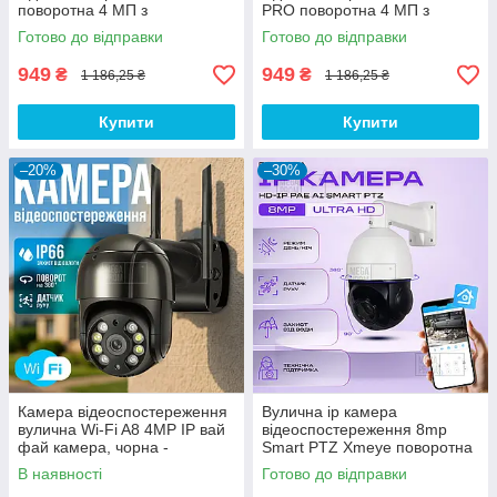
поворотна 4 МП з
PRO поворотна 4 МП з
віддаленим доступом WiFi
віддаленим доступом WiFi
Готово до відправки
Готово до відправки
N3(A8) камера зовнішнього
зовнішнього спостереження
спостереження
949
949
₴
₴
1 186,25 ₴
1 186,25 ₴
Купити
Купити
–20%
–30%
Камера відеоспостереження
Вулична ip камера
вулична Wi-Fi A8 4MP IP вай
відеоспостереження 8mp
фай камера, чорна -
Smart PTZ Xmeye поворотна
Відеокамера для дому
з віддаленим доступом з
В наявності
Готово до відправки
передачею на телефон