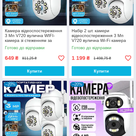
Камера відеоспостереження
Набір 2 шт. камери
3 Мп V720 вулична WIFI-
відеоспостереження 3 Мп
камера зі стеженням за
V720 вулична Wi-Fi камера
об'єктом і віддаленим
спостереження зі стеженням
Готово до відправки
Готово до відправки
доступом — Відеокамера
за об'єктом і віддаленим
спостереження
доступом
649
1 199
₴
₴
811,25 ₴
1 498,75 ₴
Купити
Купити
–20%
–20%