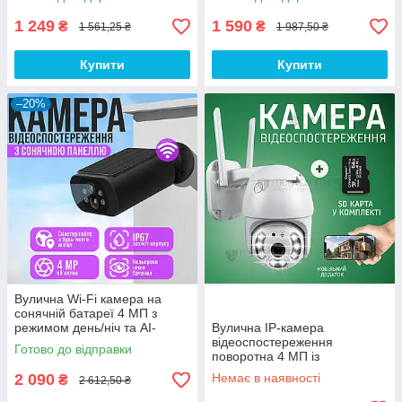
застосунком Yoosee
1 249
1 590
₴
₴
1 561,25 ₴
1 987,50 ₴
Купити
Купити
–20%
Вулична Wi-Fi камера на
сонячній батареї 4 МП з
режимом день/ніч та AI-
Вулична IP-камера
виявленням
відеоспостереження
Готово до відправки
поворотна 4 МП із
віддаленим доступом Wi-Fi
2 090
Немає в наявності
₴
2 612,50 ₴
HD-68 камера зовнішнього
спостереження