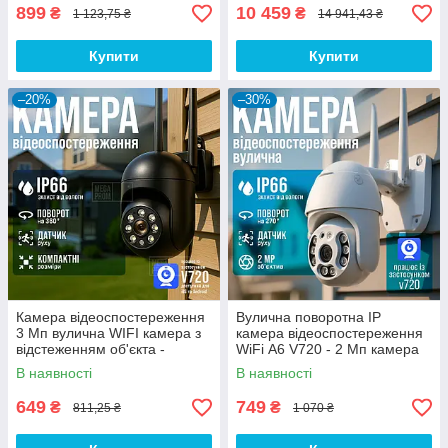
899
10 459
₴
₴
1 123,75 ₴
14 941,43 ₴
Купити
Купити
–20%
–30%
Камера відеоспостереження
Вулична поворотна IP
3 Мп вулична WIFI камера з
камера відеоспостереження
відстеженням об'єкта -
WiFi А6 V720 - 2 Мп камера
Відеокамера спостереження
вайфай зовнішнього
В наявності
В наявності
спостереження для будинку
649
749
₴
₴
811,25 ₴
1 070 ₴