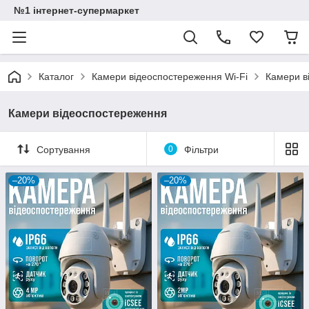
№1 інтернет-супермаркет
Каталог
Камери відеоспостереження Wi-Fi
Камери в
Камери відеоспостереження
Сортування
0
Фільтри
–20%
–20%