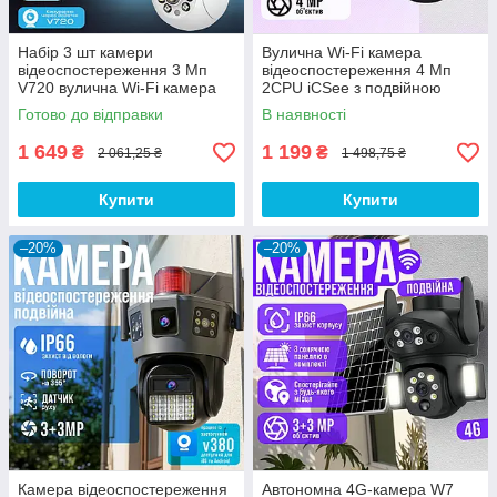
Набір 3 шт камери
Вулична Wi-Fi камера
відеоспостереження 3 Мп
відеоспостереження 4 Мп
V720 вулична Wi-Fi камера
2CPU iCSee з подвійною
спостереження зі стеженням
камерою та нічним баченням
Готово до відправки
В наявності
за об'єктом і віддаленим
доступом
1 649
1 199
₴
₴
2 061,25 ₴
1 498,75 ₴
Купити
Купити
–20%
–20%
Камера відеоспостереження
Автономна 4G-камера W7