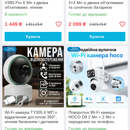
V380 Pro 6 Мп з двома
3+3 Мп із двома об’єктивами
об’єктивами, нічним
та сонячною батареєю
баченням та IP66
В наявності
Готово до відправки
1 449
2 099
₴
₴
1 811,25 ₴
2 623,75 ₴
Купити
Купити
–20%
–20%
Wi-Fi камера TY305 6 МП з
Поворотна Wi-Fi камера
віддаленим доступом 360°,
HOCO D9 2 Мп + 2 Мп з
нічним баченням і датчиком
передачею на телефон,
руху
нічним баченням і
Готово до відправки
Готово до відправки