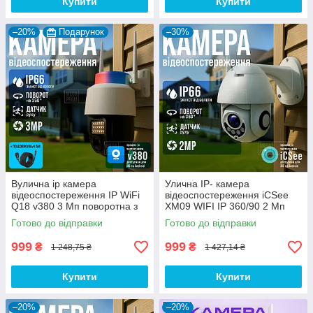
Купити
Купити
–20%
Подарунок
–30%
Вулична ip камера
Улична IP- камера
відеоспостереження IP WiFi
відеоспостереження iCSee
Q18 v380 3 Мп поворотна з
XM09 WIFI IP 360/90 2 Мп
віддаленим доступом з
поворотна з віддаленим
Готово до відправки
Готово до відправки
передачею на телефон
доступом
999
999
₴
₴
1 248,75 ₴
1 427,14 ₴
Купити
Купити
–20%
–20%