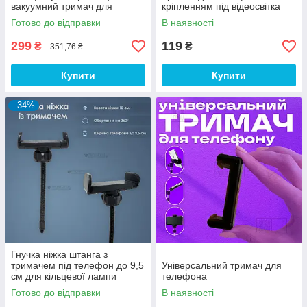
вакуумний тримач для
кріпленням під відеосвітка
телефону в машину з
Готово до відправки
В наявності
магнітом - Білий
299
119
₴
₴
351,76 ₴
Купити
Купити
–34%
Гнучка ніжка штанга з
тримачем під телефон до 9,5
Універсальний тримач для
см для кільцевої лампи
телефона
відеосвіту
Готово до відправки
В наявності