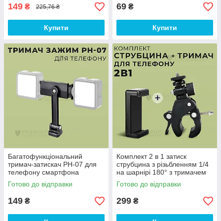
149
69
₴
₴
225,76 ₴
Купити
Купити
Багатофункціональний
Комплект 2 в 1 затиск
тримач-затискач PH-07 для
струбцина з різьбленням 1/4
телефону смартфона
на шарнірі 180° з тримачем
кріплення на штатив
для телефону для камер
Готово до відправки
Готово до відправки
монопод
смартфона
149
299
₴
₴