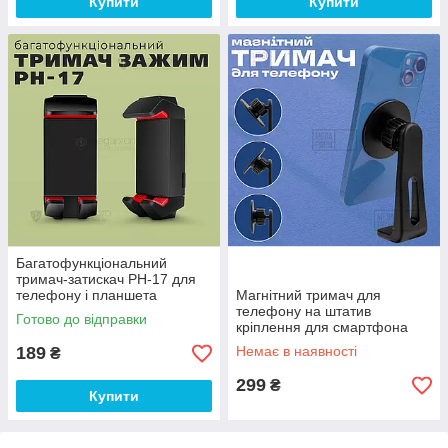
Купити
Купити
Багатофункціональний
тримач-затискач PH-17 для
телефону і планшета
Магнітний тримач для
кріплення на штатив
телефону на штатив
Готово до відправки
монопод
кріплення для смартфона
189
Немає в наявності
₴
299
₴
Купити