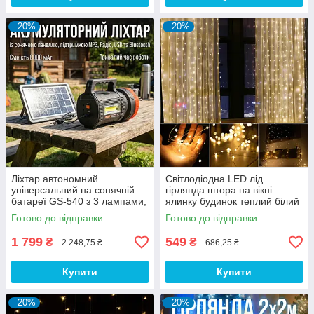
–20%
–20%
Ліхтар автономний
Світлодіодна LED лід
універсальний на сонячній
гірлянда штора на вікні
батареї GS-540 з 3 лампами,
ялинку будинок теплий білий
сонячною панеллю та радіо
вулична гірлянда 3х2 метри
Готово до відправки
Готово до відправки
(USB/FM/PowerBank)
1 799
549
₴
₴
2 248,75 ₴
686,25 ₴
Купити
Купити
–20%
–20%