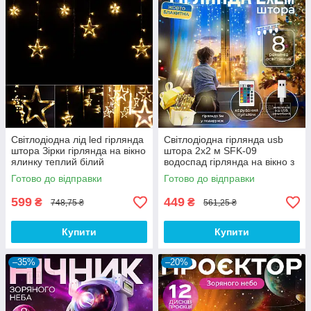
Світлодіодна лід led гірлянда
Світлодіодна гірлянда usb
штора Зірки гірлянда на вікно
штора 2х2 м SFK-09
ялинку теплий білий
водоспад гірлянда на вікно з
пультом патріотична прапор
Готово до відправки
Готово до відправки
України
599
449
₴
₴
748,75 ₴
561,25 ₴
Купити
Купити
–35%
–20%