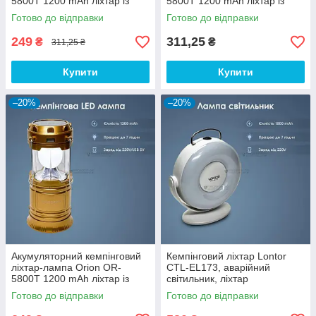
5800T 1200 mAh ліхтар із
5800T 1200 mAh ліхтар із
сонячною панеллю-Чорний
сонячною панеллю-синій
Готово до відправки
Готово до відправки
249
311,25
₴
₴
311,25 ₴
Купити
Купити
–20%
–20%
Акумуляторний кемпінговий
Кемпінговий ліхтар Lontor
ліхтар-лампа Orion OR-
CTL-EL173, аварійний
5800T 1200 mAh ліхтар із
світильник, ліхтар
сонячною панеллю-Золотою
акумуляторний 1800 мА·год
Готово до відправки
Готово до відправки
— Білий