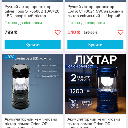
Ручний ліхтар прожектор
Ручний ліхтар прожектор
Silver Toss ST-6688B 10W+28
САТА СТ-8024 5W, аварійний
LED, аварійний ліхтар
ліхтар світильний — Чорний
світильний — Сірий
Готово до відправки
Готово до відправки
799
140
₴
₴
186,66 ₴
Купити
Купити
–20%
Акумуляторний кемпінговий
Акумуляторний кемпінговий
ліхтар-лампа Orion OR-
ліхтар-лампа Orion OR-