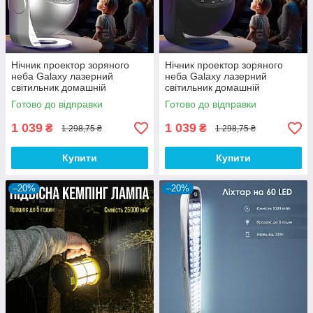
Нічник проектор зоряного
Нічник проектор зоряного
неба Galaxy лазерний
неба Galaxy лазерний
світильник домашній
світильник домашній
планетарій лампа 12
планетарій лампа 12
Готово до відправки
Готово до відправки
галактик - Сірий
галактик - Чорний
1 039
1 039
₴
₴
1 298,75 ₴
1 298,75 ₴
Купити
Купити
–20%
–20%