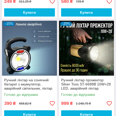
249
580
₴
₴
311,25 ₴
725 ₴
Купити
Купити
–15%
–20%
Ручний ліхтар на сонячній
Ручний ліхтар прожектор
батареї з акумулятор,
Silver Toss ST-6688B 10W+28
аварійний світильник, ліхтар
LED, аварійний ліхтар
акумуляторний 2800 мА·год-
світильний — Золотий
Готово до відправки
Готово до відправки
Чорний
390
999
₴
₴
458,82 ₴
1 248,75 ₴
Купити
Купити