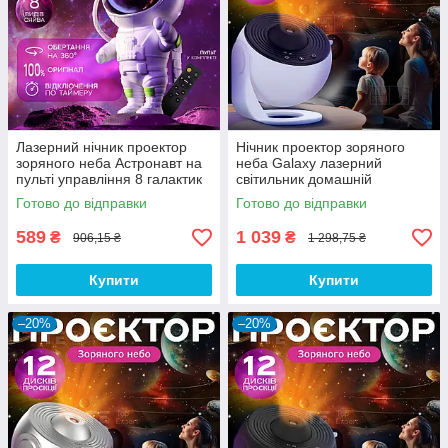
Лазерний нічник проектор
Нічник проектор зоряного
зоряного неба Астронавт на
неба Galaxy лазерний
пульті управління 8 галактик
світильник домашній
для дітей для сну космонавт
планетарій лампа 12
Готово до відправки
Готово до відправки
галактик - Білий
589
1 039
₴
₴
906,15 ₴
1 298,75 ₴
Купити
Купити
–20%
–20%