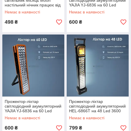
світильник Місяць Moon
світлодіодний акумуляторний
настільний нічник працює від
YAJIA YJ-6836 на 60 Led
повербанка — Жовте світло
акумуляторний світильник-
Немає в наявності
Немає в наявності
Білий
498
600
₴
₴
Прожектор-ліхтар
Прожектор-ліхтар
світлодіодний акумуляторний
світлодіодний акумуляторний
YAJIA YJ-6836 на 60 Led
HEL-6866T на 48 Led 3600
акумуляторний світильник-
mAh 45 W акумуляторний
Немає в наявності
Немає в наявності
Жовтогарячий
світильник-Чорний
600
799
₴
₴