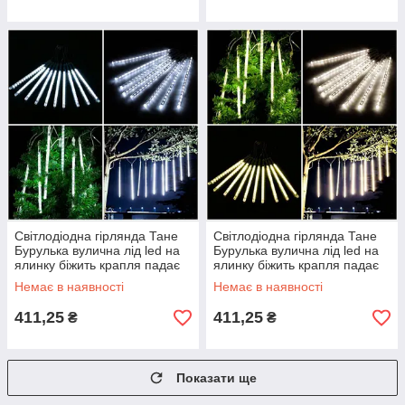
Світлодіодна гірлянда Тане
Світлодіодна гірлянда Тане
Бурулька вулична лід led на
Бурулька вулична лід led на
ялинку біжить крапля падає
ялинку біжить крапля падає
сніг біла холодна
сніг біла тепла
Немає в наявності
Немає в наявності
411,25
411,25
₴
₴
Показати ще