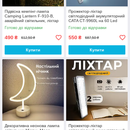
Підвісна кемпінг-лампа
Прожектор-ліхтар
Camping Lantern F-910-B,
світлодіодний акумуляторний
аварійний світильник, ліхтар
CATA CT-9960L на 60 Led
акумуляторний 2500 мА·год
акумуляторний світильник
Готово до відправки
Готово до відправки
— Чорна
490
550
₴
₴
612,50 ₴
687,50 ₴
Купити
Купити
Декоративна неонова лампа
Прожектор-ліхтар