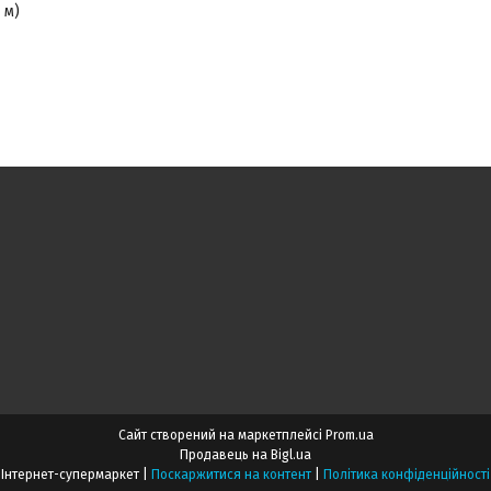
 м)
Сайт створений на маркетплейсі
Prom.ua
Продавець на Bigl.ua
Інтернет-супермаркет |
Поскаржитися на контент
|
Політика конфіденційності