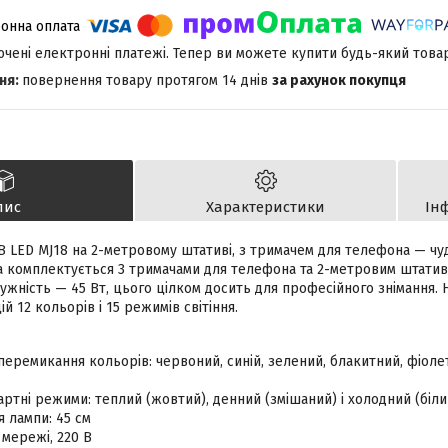
лючені електронні платежі. Тепер ви можете купити будь-який това
повернення товару протягом 14 днів
за рахунок покупця
пис
Характеристики
Ін
 LED MJ18 на 2-метровому штативі, з тримачем для телефона — чуд
а комплектується 3 тримачами для телефона та 2-метровим штативо
ужність — 45 Вт, цього цілком досить для професійного знімання. Н
ій 12 кольорів і 15 режимів світіння.
перемикання кольорів: червоний, синій, зелений, блакитний, фіолет
артні режими: теплий (жовтий), денний (змішаний) і холодний (біли
я лампи: 45 см
 мережі, 220 В