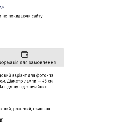
р не покидаючи сайту.
формація для замовлення
овий варіант для фото- та
м. Діаметр лампи — 45 см.
а відміну від звичайних
овий, рожевий, і змішані
й)