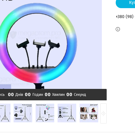
Ку
+380 (98)
0
0
0
0
0
0
0
0
ось
Днів
Годин
Хвилин
Секунд