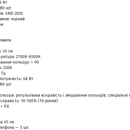
8 Вт
480 шт
ів: SMD 2835
ампи: чорний
ри
 лампа
: 45 см
ература: 2700К-6500К
вання кольору: > 90
а: 220В
 Гц
отужність: 48 Вт
480 шт
ольори: регульована яскравість і змішування кольорів, спеціальні 
скравість: 10-100% (10 рівнів)
 + ПК
а 45 см
елефона — 3 шт.