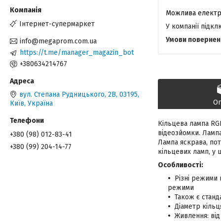
Інтернет-супермаркет
У компанії підк
info@megaprom.com.ua
https://t.me/manager_magazin_bot
+380634214767
вул. Степана Рудницького, 2В, 03195,
О
Київ, Україна
Кільцева лампа RGB
відеозйомки. Ламп
+380 (98) 012-83-41
Лампа яскрава, пот
+380 (99) 204-14-77
кільцевих ламп, у ц
Особливості:
Різні режими 
режими
Також є станд
Діаметр кільц
Живлення: від