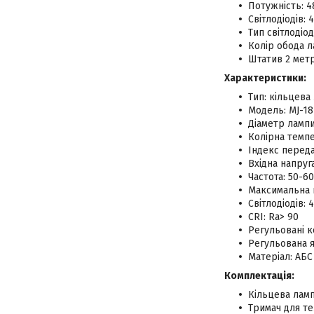
Потужність: 4
Світлодіодів: 
Тип світлодіод
Колір обода л
Штатив 2 мет
Характеристики:
Тип: кільцева
Модель: MJ-18
Діаметр лампи
Колірна темп
Індекс переда
Вхідна напруг
Частота: 50-60
Максимальна п
Світлодіодів: 
CRI: Ra> 90
Регульовані к
Регульована я
Матеріал: АБС
Комплектація:
Кільцева ламп
Тримач для т