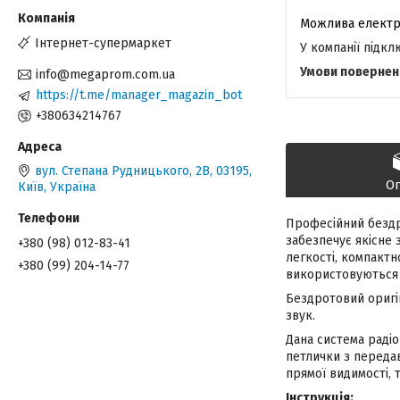
Інтернет-супермаркет
У компанії підк
info@megaprom.com.ua
https://t.me/manager_magazin_bot
+380634214767
вул. Степана Рудницького, 2В, 03195,
О
Київ, Україна
Професійний бездр
забезпечує якісне 
+380 (98) 012-83-41
легкості, компактн
+380 (99) 204-14-77
використовуються 
Бездротовий оригі
звук.
Дана система радіо
петлички з передав
прямої видимості, 
Інструкція: