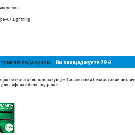
мікрофон
pe-C/ Lightning
отримай подарунок
Ви заощаджуєте 79 ₴
цію безкоштовно при покупці «Професійний бездротовий петлични
 для айфона iphone андроїд»