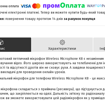
лючені електронні платежі. Тепер ви можете купити будь-який това
повернення товару протягом 14 днів
за рахунок покупця
пис
Характеристики
Ін
отовий петличний мікрофон Wireless Microphone К8 є незамінним г
звучання відео. Його широко використовують на телебаченні для і
ості та відсутності дротів він не сковує рухи. А завдяки поширенос
викладачі для проведення онлайн-уроків.
нальний мікрофон для телефона Wireless Microphone К8 - це макси
 мікрофона складається з приймача (ресивера), що під'єднується д
ачем, що закріплюється на одязі. Дальність зв'язку по радіоканалу
тож ви зможете використовувати цей радіомікрофон як у приміщенні