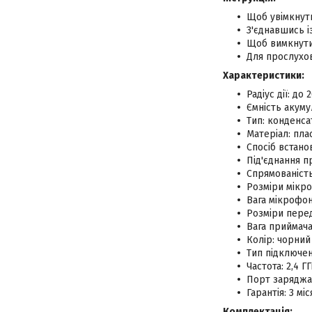
Щоб увімкнути
З'єднавшись і
Щоб вимкнути 
Для прослухов
Характеристики:
Радіус дії: до 
Ємність акуму
Тип: конденс
Матеріал: пла
Спосіб встано
Під'єднання 
Спрямованіст
Розміри мікроф
Вага мікрофона
Розміри перед
Вага приймача:
Колір: чорний
Тип підключен
Частота: 2,4 Г
Порт заряджа
Гарантія: 3 міс
Комплектація: