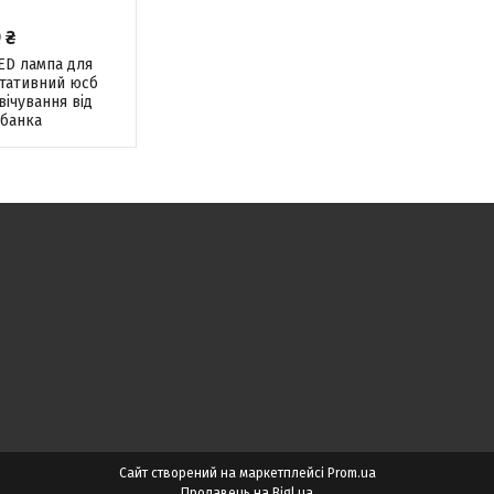
 ₴
ED лампа для
ртативний юсб
вічування від
банка
Сайт створений на маркетплейсі
Prom.ua
Продавець на Bigl.ua