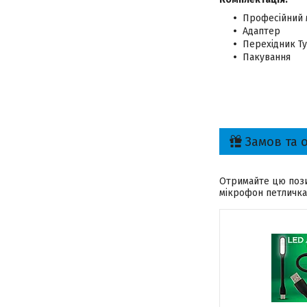
Професійний 
Адаптер
Перехідник Ty
Пакування
Замов та 
Отримайте цю пози
мікрофон петличка