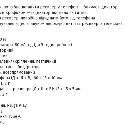
, потрібно вставити ресивер у телефон — блимає індикатор.
з мікрофоном — індикатор постійно світиться.
ресивер, потрібно від'єднати його від телефона.
ування відео зі звуком необхідно витягти ресивер із телефона.
20 м
лятора: 80 мА·год (до 5 годин роботи)
аторний
стик
влення/кріплення: петличний
пристрою: бездротове
ь: всеспрямований
она (Д х Ш х В): 60 х 15 х 10 мм
: 7 г
авача ресивера (Д х Ш х В): 43 х 15 х 5 мм
 3 г
ня: Plug&Play
Гц
ння: Type-C
яці