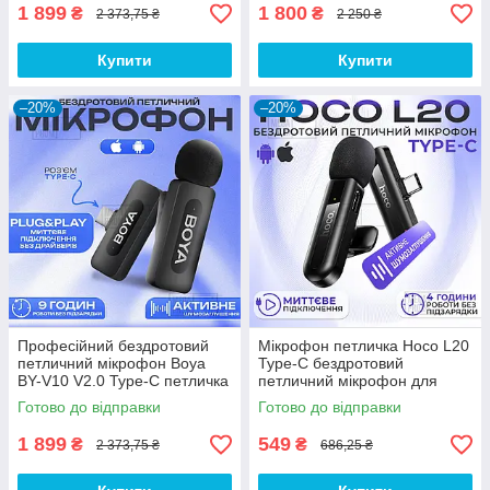
1 899
1 800
₴
₴
2 373,75 ₴
2 250 ₴
Купити
Купити
–20%
–20%
Професійний бездротовий
Мікрофон петличка Hoco L20
петличний мікрофон Boya
Type-C бездротовий
BY-V10 V2.0 Type-C петличка
петличний мікрофон для
для айфона, андроїда
iphone айфона телефону
Готово до відправки
Готово до відправки
андроїд
1 899
549
₴
₴
2 373,75 ₴
686,25 ₴