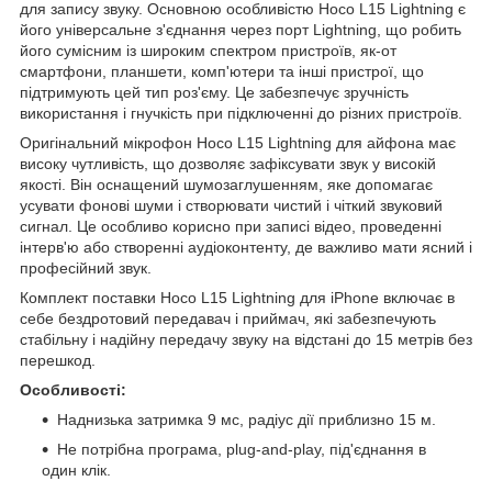
для запису звуку. Основною особливістю Hoco L15 Lightning є
його універсальне з'єднання через порт Lightning, що робить
його сумісним із широким спектром пристроїв, як-от
смартфони, планшети, комп'ютери та інші пристрої, що
підтримують цей тип роз'єму. Це забезпечує зручність
використання і гнучкість при підключенні до різних пристроїв.
Оригінальний мікрофон Hoco L15 Lightning для айфона має
високу чутливість, що дозволяє зафіксувати звук у високій
якості. Він оснащений шумозаглушенням, яке допомагає
усувати фонові шуми і створювати чистий і чіткий звуковий
сигнал. Це особливо корисно при записі відео, проведенні
інтерв'ю або створенні аудіоконтенту, де важливо мати ясний і
професійний звук.
Комплект поставки Hoco L15 Lightning для iPhone включає в
себе бездротовий передавач і приймач, які забезпечують
стабільну і надійну передачу звуку на відстані до 15 метрів без
перешкод.
Особливості:
Наднизька затримка 9 мс, радіус дії приблизно 15 м.
Не потрібна програма, plug-and-play, під'єднання в
один клік.