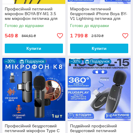
Професійний петличний
Мікрофон петличний
мікрофон BOYA BY-M1 3.5
бездротовий iPhone Boya BY-
мм мікрофон петличка для
V1 Lightning петличка для
телефону петличка для пк
айфона телефону
Готово до відправки
Готово до відправки
камери
549
1 799
₴
₴
844,61 ₴
2 570 ₴
Купити
Купити
–30%
Подарунок
–30%
Подарунок
Професійний бездротовий
Подвійний професійний
петличний мікрофон Type C
бездротовий петличний