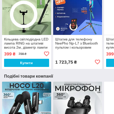
Кільцева світлодіодна LED
Штатив для телефону
Штат
лампа RING на штативі
NeePho Np-L7 з Bluetooth
теле
висота 2м, діаметр лампи
пультом і кольоровим
куля
26см, для блогера, чорний
світлом Plokama U480 -
град
399
399
₴
798 ₴
Лампа зі штативом
1 723,75
₴
Купити
Подібні товари компанії