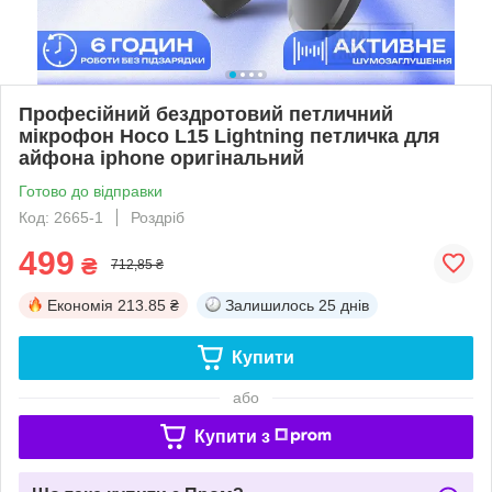
Професійний бездротовий петличний
мікрофон Hoco L15 Lightning петличка для
айфона iphone оригінальний
Готово до відправки
Код: 2665-1
Роздріб
499
₴
712,85 ₴
Економія
213.85 ₴
Залишилось
25 днів
Купити
або
Купити з