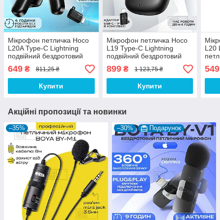
Мікрофон петличка Hoco
Мікрофон петличка Hoco
Мікр
L20A Type-C Lightning
L19 Type-C Lightning
L20 
подвійний бездротовий
подвійний бездротовий
петл
петличний мікрофон для
петличний мікрофон для
ipho
649
899
549
₴
₴
811,25 ₴
1 123,75 ₴
iphone телефону
iphone телефона із
зарядним кейсом
Купити
Купити
Акційні пропозиції та новинки
–35%
–30%
Подарунок