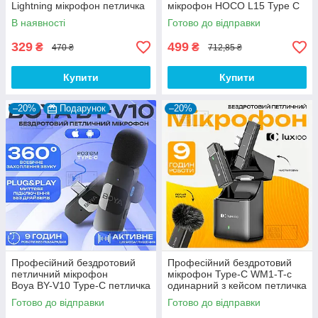
Lightning мікрофон петличка
мікрофон HOCO L15 Type C
для айфона iphone андроїд
мікрофон-петличка для
В наявності
Готово до відправки
телефона
329
499
₴
₴
470 ₴
712,85 ₴
Купити
Купити
–20%
Подарунок
–20%
Професійний бездротовий
Професійний бездротовий
петличний мікрофон
мікрофон Type-C WM1-T-c
Boya BY-V10 Type-C петличка
одинарний з кейсом петличка
для телефона
для телефону
Готово до відправки
Готово до відправки