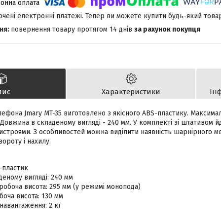
лючені електронні платежі. Тепер ви можете купити будь-який това
повернення товару протягом 14 днів
за рахунок покупця
пис
Характеристики
Ін
лефона Jmary MT-35 виготовлено з якісного ABS-пластику. Максимал
Довжина в складеному вигляді - 240 мм. У комплекті зі штативом 
ристроями. З особливостей можна виділити наявність шарнірного м
вороту і нахилу.
-пластик
деному вигляді: 240 мм
обоча висота: 295 мм (у режимі монопода)
боча висота: 130 мм
навантаження: 2 кг