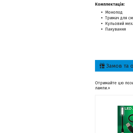
Комплектація:
Монопод
Тримач для с
Кульовий мех
Пакування
Замов та 
Отримайте цю пози
лампи.»