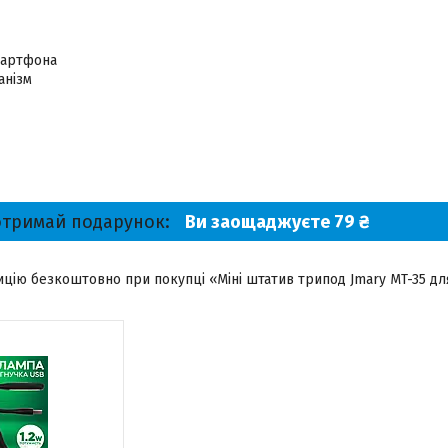
мартфона
анізм
отримай подарунок
Ви заощаджуєте 79 ₴
цію безкоштовно при покупці «Міні штатив трипод Jmary MT-35 для