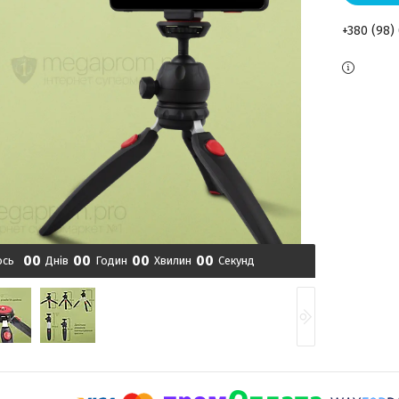
+380 (98)
0
0
0
0
0
0
0
0
ось
Днів
Годин
Хвилин
Секунд