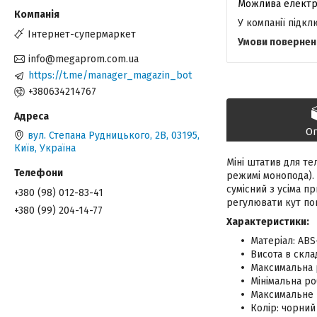
У компанії підк
Інтернет-супермаркет
info@megaprom.com.ua
https://t.me/manager_magazin_bot
+380634214767
О
вул. Степана Рудницького, 2В, 03195,
Київ, Україна
Міні штатив для те
режимі монопода). 
сумісний з усіма п
+380 (98) 012-83-41
регулювати кут по
+380 (99) 204-14-77
Характеристики:
Матеріал: ABS
Висота в скла
Максимальна р
Мінімальна ро
Максимальне 
Колір: чорний