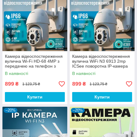
Камера відеоспостереження
Камера відеоспостереження
вулична Wi-Fi HD-68 4MP з
вулична WiFi N3 6913 2mp
передачею на телефон з
ICSee поворотна IP-камера
нічним режимом
для будинку, для дачі
В наявності
В наявності
899
899
₴
₴
1 123,75 ₴
1 123,75 ₴
Купити
Купити
–20%
–20%