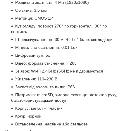
Роздільна здатність: 4 Мп (1920x1080)
Об'єктив: 3,6 мм
Матриця: CMOS 1/4″
Кут огляду: поворот 270° по горизонталі, 90° по
вертикалі
ІЧ-підсвічування: до 30 м, 4 ІЧ і 4 білих світлодіоди
Мінімальне освітлення: 0.01 Lux
Цифровий зум: 5x
Відео: формат стиснення H.265
Зв'язок: Wi-Fi 2.4GHz (5GHz не підтримується)
Живлення: 110–230 В
Захист від вологи та пилу: IP66
Підтримка: microSD, хмарне сховище, детектор руху,
багатокористувацький доступ
Корпус: метал + пластик
Колір: чорний
Встановлення: настінне або стельове