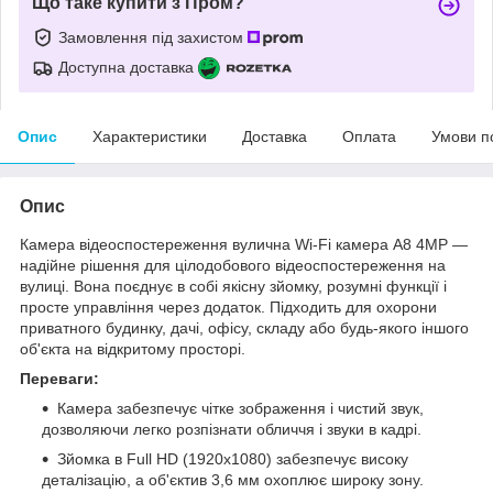
Що таке купити з Пром?
Замовлення під захистом
Доступна доставка
Опис
Характеристики
Доставка
Оплата
Умови п
Опис
Камера відеоспостереження вулична Wi-Fi камера A8 4MP —
надійне рішення для цілодобового відеоспостереження на
вулиці. Вона поєднує в собі якісну зйомку, розумні функції і
просте управління через додаток. Підходить для охорони
приватного будинку, дачі, офісу, складу або будь-якого іншого
об'єкта на відкритому просторі.
Переваги:
Камера забезпечує чітке зображення і чистий звук,
дозволяючи легко розпізнати обличчя і звуки в кадрі.
Зйомка в Full HD (1920x1080) забезпечує високу
деталізацію, а об'єктив 3,6 мм охоплює широку зону.