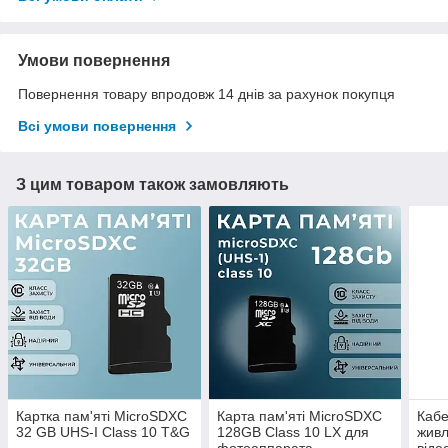
Умови повернення
Повернення товару впродовж 14 днів за рахунок покупця
Всі умови повернення
З цим товаром також замовляють
Картка пам'яті MicroSDXC
Карта пам'яті MicroSDXC
Кабе
32 GB UHS-I Class 10 T&G
128GB Class 10 LX для
живл
фотоаппарата,
віде