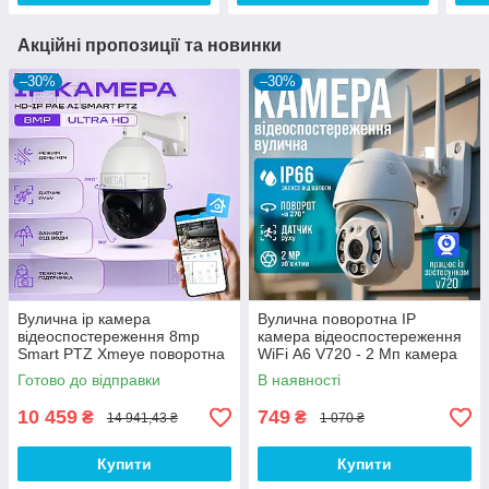
Чорна
Чор
Акційні пропозиції та новинки
–30%
–30%
Вулична ip камера
Вулична поворотна IP
відеоспостереження 8mp
камера відеоспостереження
Smart PTZ Xmeye поворотна
WiFi А6 V720 - 2 Мп камера
з віддаленим доступом з
вайфай зовнішнього
Готово до відправки
В наявності
передачею на телефон
спостереження для будинку
10 459
749
₴
₴
14 941,43 ₴
1 070 ₴
Купити
Купити