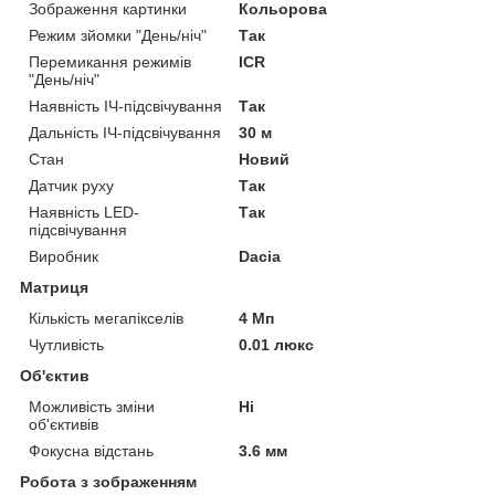
Зображення картинки
Кольорова
Режим зйомки "День/ніч"
Так
Перемикання режимів
ICR
"День/ніч"
Наявність ІЧ-підсвічування
Так
Дальність ІЧ-підсвічування
30 м
Стан
Новий
Датчик руху
Так
Наявність LED-
Так
підсвічування
Виробник
Dacia
Матриця
Кількість мегапікселів
4 Мп
Чутливість
0.01 люкс
Об'єктив
Можливість зміни
Ні
об'єктивів
Фокусна відстань
3.6 мм
Робота з зображенням