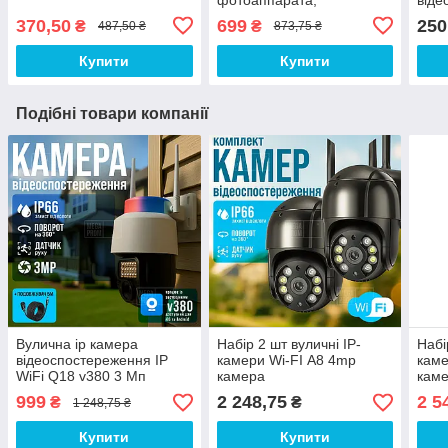
відеокамери, телефону
для 
370,50
699
250
₴
₴
487,50 ₴
873,75 ₴
роут
Купити
Купити
Подібні товари компанії
Вулична ip камера
Набір 2 шт вуличні IP-
Набі
відеоспостереження IP
камери Wi-FI А8 4mp
каме
WiFi Q18 v380 3 Мп
камера
кам
поворотна з віддаленим
відеоспостереження
віде
999
2 248,75
2 5
₴
₴
1 248,75 ₴
доступом з передачею на
iCSee камера вайфай
iCSe
телефон
зовнішнього
зовн
Купити
Купити
спостереження для дому -
спос