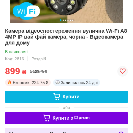
Камера відеоспостереження вулична Wi-Fi A8
4MP IP вай фай камера, чорна - Відеокамера
для дому
В наявності
Код: 2816
Роздріб
899
₴
1 123,75 ₴
Економія
224.75 ₴
Залишилось
24 дні
Купити
або
Купити з