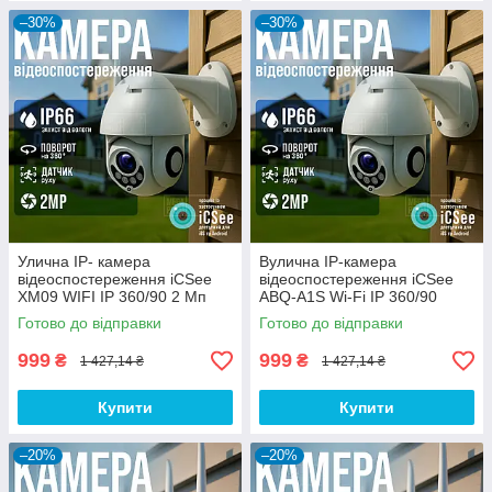
–30%
–30%
Улична IP- камера
Вулична IP-камера
відеоспостереження iCSee
відеоспостереження iCSee
XM09 WIFI IP 360/90 2 Мп
ABQ-A1S Wi-Fi IP 360/90
поворотна з віддаленим
2.0mp поворотна з
Готово до відправки
Готово до відправки
доступом
віддаленим доступом
999
999
₴
₴
1 427,14 ₴
1 427,14 ₴
Купити
Купити
–20%
–20%