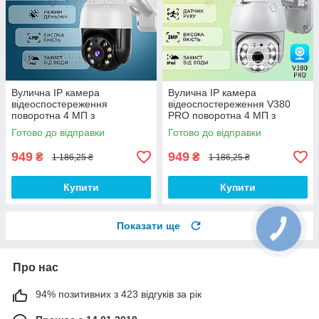
Вулична IP камера
Вулична IP камера
відеоспостереження
відеоспостереження V380
поворотна 4 МП з
PRO поворотна 4 МП з
віддаленим доступом WiFi
віддаленим доступом WiFi
Готово до відправки
Готово до відправки
N3(A8) камера зовнішнього
зовнішнього спостереження
спостереження
949
949
₴
₴
1 186,25 ₴
1 186,25 ₴
Купити
Купити
Показати ще
Про нас
94% позитивних з 423 відгуків за рік