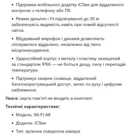
Підтримка мобільного додатку iCSee для віддаленого
контролю з телефону або ПК.
Режим день/ніч і ІЧ-підсвічування до 30 м
забезпечують видимість навіть при повній відсутності
світла.
Вбудований мікрофон і динамік дозволяють
спілкуватися віддалено, незалежно від твого
місцезнаходження.
Ударостійкий корпус з металу і пластику захищений
за стандартом IP66 — не боїться дощу, пилу і перепадів
температури.
Підтримує хмарне сховище, віддалений
багатокористувацький доступ, запис по руху і цифрове
наближення.
Увага:
карта пам'яті не входить в комплект.
Технічні характеристики:
Модель: Wi-FI A8
Додаток: iCSee
Тип: вулична поворотна камера