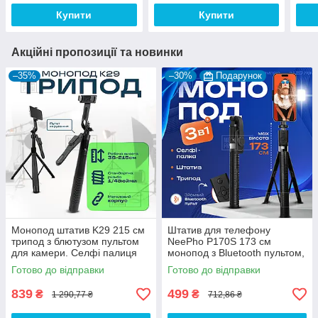
Купити
Купити
Акційні пропозиції та новинки
–35%
–30%
Подарунок
Монопод штатив K29 215 см
Штатив для телефону
трипод з блютузом пультом
NeePho P170S 173 см
для камери. Селфі палиця
монопод з Bluetooth пультом,
для телефона
підсвічуванням і кнопкою для
Готово до відправки
Готово до відправки
фото селфі, відео
839
499
₴
₴
1 290,77 ₴
712,86 ₴