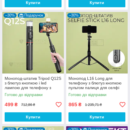
Купити
Купити
–30%
Подарунок
–30%
Монопод-штатив Tripod Q12S
Монопод L16 Long для
з блютуз кнопкою і led
телефону з блютуз кнопкою
лампою для телефону з
пультом палиця для селфі
пультом палиця для селфі
Готово до відправки
Готово до відправки
499
865
₴
₴
712,86 ₴
1 235,71 ₴
Купити
Купити
–30%
Подарунок
–30%
Подарунок