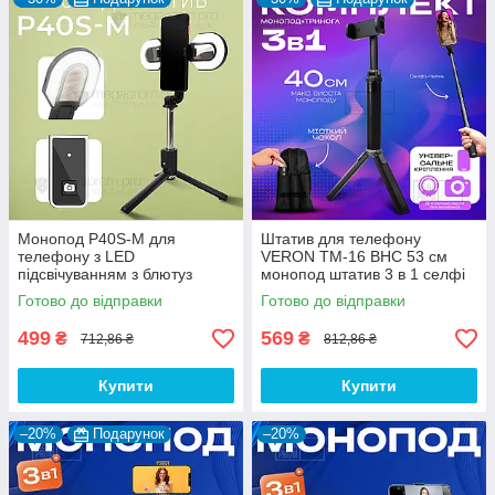
Монопод P40S-M для
Штатив для телефону
телефону з LED
VERON TM-16 BHC 53 см
підсвічуванням з блютуз
монопод штатив 3 в 1 селфі
кнопкою пультом палиця для
палиця для телефону з
Готово до відправки
Готово до відправки
селфі
чохлом
499
569
₴
₴
712,86 ₴
812,86 ₴
Купити
Купити
–20%
Подарунок
–20%