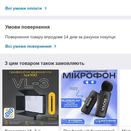
Всі умови оплати
Умови повернення
Повернення товару впродовж 14 днів за рахунок покупця
Всі умови повернення
З цим товаром також замовляють
Відеосвітло VL-3 зі
Професійний бездротовий
Мікр