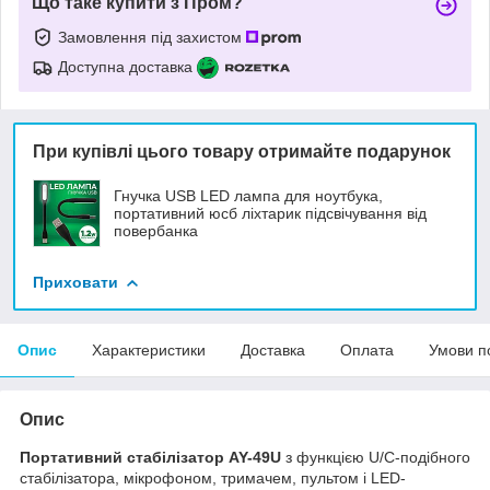
Що таке купити з Пром?
Замовлення під захистом
Доступна доставка
При купівлі цього товару отримайте подарунок
Гнучка USB LED лампа для ноутбука,
портативний юсб ліхтарик підсвічування від
повербанка
Приховати
Опис
Характеристики
Доставка
Оплата
Умови п
Опис
Портативний стабілізатор AY-49U
з функцією U/C-подібного
стабілізатора, мікрофоном, тримачем, пультом і LED-