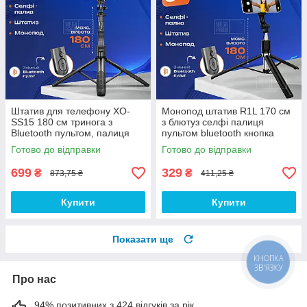
Штатив для телефону XO-
Монопод штатив R1L 170 см
SS15 180 см тринога з
з блютуз селфі палиця
Bluetooth пультом, палиця
пультом bluetooth кнопка
для селфі та відео
стійка палиця для селфі
Готово до відправки
Готово до відправки
відео
699
329
₴
₴
873,75 ₴
411,25 ₴
Купити
Купити
Показати ще
КНОПКА
ЗВ'ЯЗКУ
Про нас
94% позитивних з 424 відгуків за рік