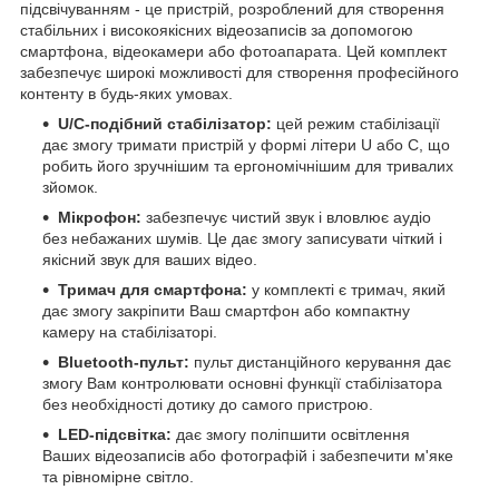
підсвічуванням - це пристрій, розроблений для створення
стабільних і високоякісних відеозаписів за допомогою
смартфона, відеокамери або фотоапарата. Цей комплект
забезпечує широкі можливості для створення професійного
контенту в будь-яких умовах.
U/C-подібний стабілізатор:
цей режим стабілізації
дає змогу тримати пристрій у формі літери U або C, що
робить його зручнішим та ергономічнішим для тривалих
зйомок.
Мікрофон:
забезпечує чистий звук і вловлює аудіо
без небажаних шумів. Це дає змогу записувати чіткий і
якісний звук для ваших відео.
Тримач для смартфона:
у комплекті є тримач, який
дає змогу закріпити Ваш смартфон або компактну
камеру на стабілізаторі.
Bluetooth-пульт:
пульт дистанційного керування дає
змогу Вам контролювати основні функції стабілізатора
без необхідності дотику до самого пристрою.
LED-підсвітка:
дає змогу поліпшити освітлення
Ваших відеозаписів або фотографій і забезпечити м'яке
та рівномірне світло.