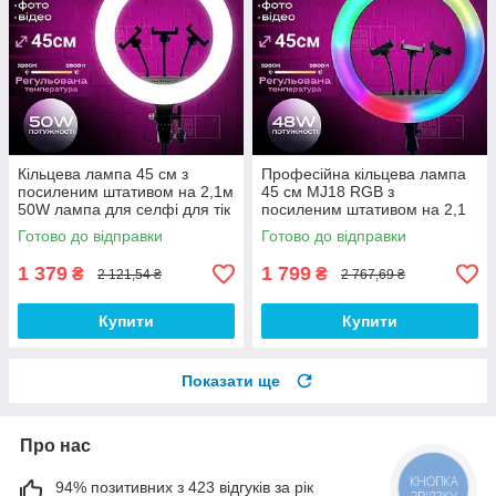
Кільцева лампа 45 см з
Професійна кільцева лампа
посиленим штативом на 2,1м
45 см MJ18 RGB з
50W лампа для селфі для тік
посиленим штативом на 2,1
току. Студійне світло
м лампа 48W для селфі для
Готово до відправки
Готово до відправки
тік току
1 379
1 799
₴
₴
2 121,54 ₴
2 767,69 ₴
Купити
Купити
Показати ще
Про нас
КНОПКА
94% позитивних з 423 відгуків за рік
ЗВ'ЯЗКУ