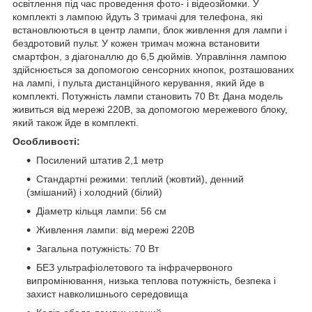
освітлення під час проведення фото- і відеозйомки. У
комплекті з лампою йдуть 3 тримачі для телефона, які
встановлюються в центр лампи, блок живлення для лампи і
бездротовий пульт. У кожен тримач можна встановити
смартфон, з діагоналлю до 6,5 дюймів. Управління лампою
здійснюється за допомогою сенсорних кнопок, розташованих
на лампі, і пульта дистанційного керування, який йде в
комплекті. Потужність лампи становить 70 Вт. Дана модель
живиться від мережі 220В, за допомогою мережевого блоку,
який також йде в комплекті.
Особливості:
Посилений штатив 2,1 метр
Стандартні режими: теплий (жовтий), денний
(змішаний) і холодний (білий)
Діаметр кільця лампи: 56 см
Живлення лампи: від мережі 220В
Загальна потужність: 70 Вт
БЕЗ ультрафіолетового та інфрачервоного
випромінювання, низька теплова потужність, безпека і
захист навколишнього середовища