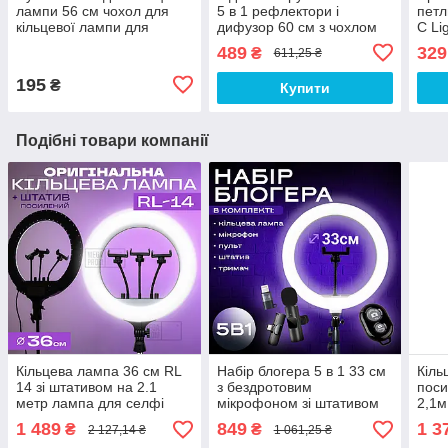
лампи 56 см чохол для
5 в 1 рефлектори і
петл
кільцевої лампи для
дифузор 60 см з чохлом
C Li
студійного світла
для фотостудій портретів
петл
489
329
₴
611,25 ₴
фото зйомок
ipho
195
₴
Купити
Подібні товари компанії
Кільцева лампа 36 см RL
Набір блогера 5 в 1 33 см
Кіль
14 зі штативом на 2.1
з бездротовим
поси
метр лампа для селфі
мікрофоном зі штативом
2,1м
лампа для тік тока з
на 2.1 метр лампа для тік
селф
1 489
849
1 3
₴
₴
2 127,14 ₴
1 061,25 ₴
пультом
току лампа для селфі
Студ