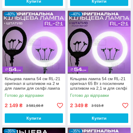
Купити
Купити
–40%
–40%
Кільцева лампа 54 см RL-21
Кільцева лампа 54 см RL-21
оригінал зі штативом на 2 м
оригінал 65 Вт з посиленим
для лампи для селфі лампа
штативом на 2,1 м для селфі
для тік тока. Студійне світло.
лампа для тік току. Студійне
Готово до відправки
Готово до відправки
світло
2 149
2 349
₴
₴
3 581,66 ₴
3 915 ₴
Купити
Купити
–35%
–35%