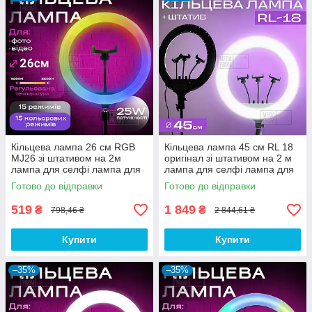
Кільцева лампа 26 см RGB
Кільцева лампа 45 см RL 18
MJ26 зі штативом на 2м
оригінал зі штативом на 2 м
лампа для селфі лампа для
лампа для селфі лампа для
тік тока різнокольорова
тік току
Готово до відправки
Готово до відправки
519
1 849
₴
₴
798,46 ₴
2 844,61 ₴
Купити
Купити
–35%
–35%