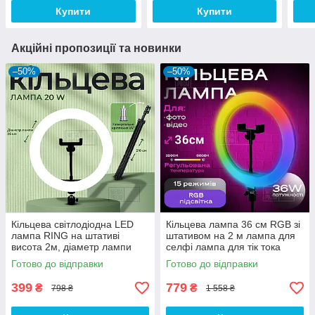
Купити
Купити
Акційні пропозиції та новинки
–50%
–50%
Кільцева світлодіодна LED
Кільцева лампа 36 см RGB зі
лампа RING на штативі
штативом на 2 м лампа для
висота 2м, діаметр лампи
селфі лампа для тік тока
26см, для блогера, чорний
Готово до відправки
Готово до відправки
399
779
₴
₴
798 ₴
1 558 ₴