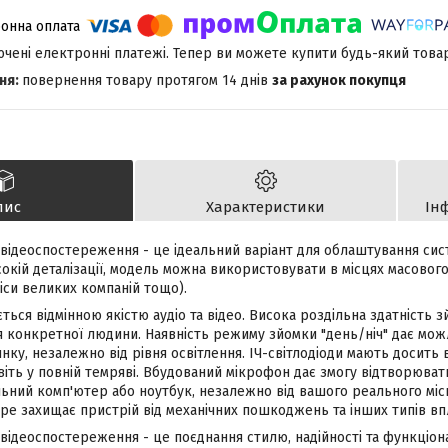
лючені електронні платежі. Тепер ви можете купити будь-який това
повернення товару протягом 14 днів
за рахунок покупця
пис
Характеристики
Ін
 відеоспостереження - це ідеальний варіант для облаштування си
сокій деталізації, модель можна використовувати в місцях масовог
іси великих компаній тощо).
ться відмінною якістю аудіо та відео. Висока роздільна здатність 
я конкретної людини. Наявність режиму зйомки "день/ніч" дає мож
нку, незалежно від рівня освітлення. ІЧ-світлодіоди мають досить в
іть у повній темряві. Вбудований мікрофон дає змогу відтворюват
льний комп'ютер або ноутбук, незалежно від вашого реального міс
ре захищає пристрій від механічних пошкоджень та інших типів вп
відеоспостереження - це поєднання стилю, надійності та функціона