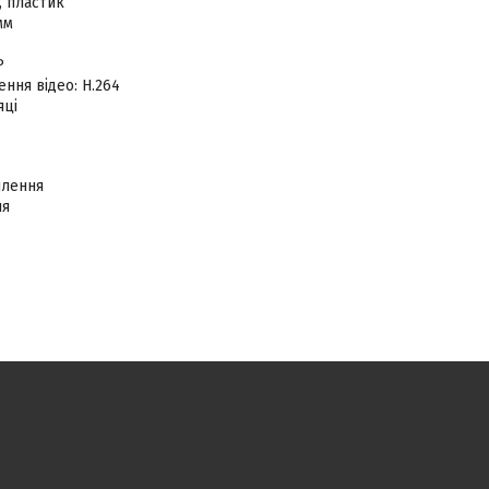
, пластик
мм
2P
ння відео: H.264
яці
плення
ня