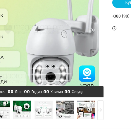
Ку
+380 (98)
0
0
0
0
0
0
0
0
ось
Днів
Годин
Хвилин
Секунд