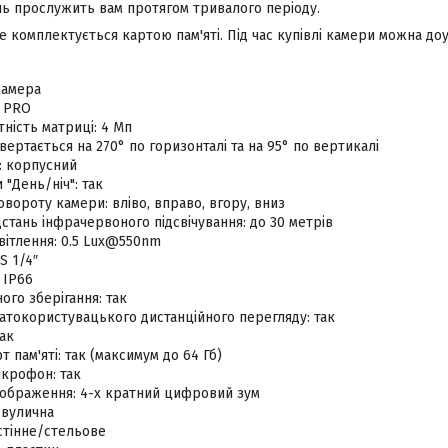
ль прослужить вам протягом тривалого періоду.
 комплектується картою пам'яті. Під час купівлі камери можна до
камера
0 PRO
тність матриці: 4 Мп
овертається на 270° по горизонталі та на 95° по вертикалі
 корпусний
"День/ніч": так
вороту камери: вліво, вправо, вгору, вниз
стань інфрачервоного підсвічування: до 30 метрів
вітлення: 0.5 Lux@550nm
S 1/4″
 IP66
ого зберігання: так
атокористувацького дистанційного перегляду: так
так
т пам'яті: так (максимум до 64 Гб)
ікрофон: так
ображення: 4-х кратний цифровий зум
 вулична
стінне/стельове