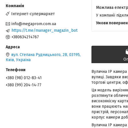
Інтернет-супермаркет
У компанії підк
info@megaprom.com.ua
https://t.me/manager_magazin_bot
+380634214767
вул. Степана Рудницького, 2В, 03195,
О
Київ, Україна
Вулична IP камера
вулиці. Завдяки ви
+380 (98) 012-83-41
торгові центри, оф
+380 (99) 204-14-77
Ця модель вирізняє
розглянути обличч
високоякісну карти
вони працюють нав
пристрій, персона
корпус камери доб
Вулична IP камера 