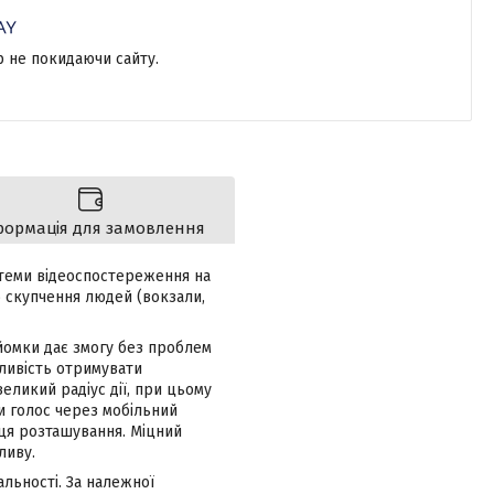
р не покидаючи сайту.
формація для замовлення
стеми відеоспостереження на
о скупчення людей (вокзали,
зйомки дає змогу без проблем
ливість отримувати
еликий радіус дії, при цьому
и голос через мобільний
ця розташування. Міцний
ливу.
льності. За належної