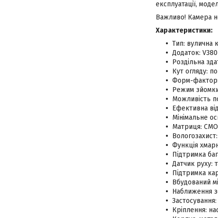
експлуатації, моде
Важливо! Камера не
Характеристики:
Тип: вулична 
Додаток: V38
Роздільна зда
Кут огляду: п
Форм-фактор:
Режим зйомки 
Можливість по
Ефективна від
Мінімальне ос
Матриця: CMO
Вологозахист:
Функція хмарн
Підтримка баг
Датчик руху: 
Підтримка кар
Вбудований м
Наближення з
Застосування:
Кріплення: на