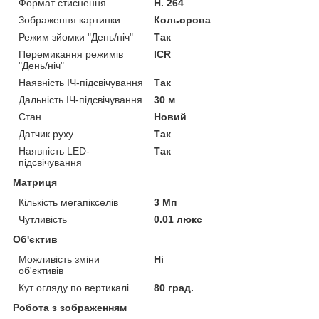
Формат стиснення
H. 264
Зображення картинки
Кольорова
Режим зйомки "День/ніч"
Так
Перемикання режимів
ICR
"День/ніч"
Наявність ІЧ-підсвічування
Так
Дальність ІЧ-підсвічування
30 м
Стан
Новий
Датчик руху
Так
Наявність LED-
Так
підсвічування
Матриця
Кількість мегапікселів
3 Мп
Чутливість
0.01 люкс
Об'єктив
Можливість зміни
Ні
об'єктивів
Кут огляду по вертикалі
80 град.
Робота з зображенням