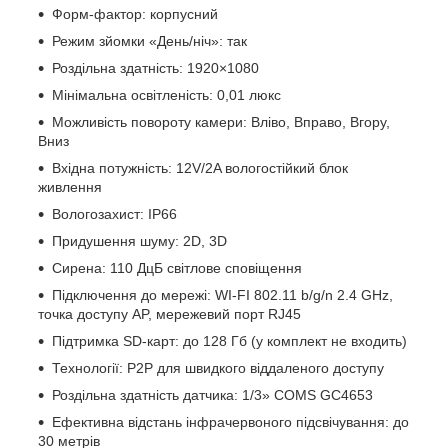
Форм-фактор: корпусний
Режим зйомки «День/ніч»: так
Роздільна здатність: 1920×1080
Мінімальна освітленість: 0,01 люкс
Можливість повороту камери: Вліво, Вправо, Вгору,
Вниз
Вхідна потужність: 12V/2A вологостійкий блок
живлення
Вологозахист: IP66
Придушення шуму: 2D, 3D
Сирена: 110 ДцБ світлове сповіщення
Підключення до мережі: WI-FI 802.11 b/g/n 2.4 GHz,
точка доступу AP, мережевий порт RJ45
Підтримка SD-карт: до 128 Гб (у комплект не входить)
Технології: P2P для швидкого віддаленого доступу
Роздільна здатність датчика: 1/3» COMS GC4653
Ефективна відстань інфрачервоного підсвічування: до
30 метрів