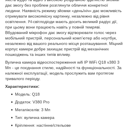
дає змогу без проблем розглянути обличчя конкретної
людини. Наявність режиму зйомки «день/ніч» дає можливість
отримувати високоякісну картинку, незалежно від рівня
освітлення. ІЧ-світлодіоди мають досить великий радіус дії,
при цьому вони працюють навіть у повній темряві.
Вбудований мікрофон дає змогу відтворювати голос через
мобільний пристрій, персональний комп'ютер або ноутбук,
незалежно від вашого реального місця розташування. Міцний
корпус камери добре захищає пристрій від механічних
пошкоджень та інших типів впливу.
Вулична камера відеоспостереження wifi IP WiFi Q18 v380 3
Мп - це поєднання стилю, надійності та функціональності. За
належної експлуатації, модель прослужить вам протягом
тривалого періоду.
Характеристики:
Модель: Q18
Додаток: V380 Pro
Мегапікселів: 3 Мп
Тип: вулична камера
Кріплення: настінне/стельове