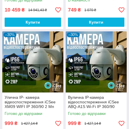
Готово до відправки
В наявності
передачею на телефон
спостереження для будинку
10 459
749
₴
₴
14 941,43 ₴
1 070 ₴
Купити
Купити
–30%
–30%
Улична IP- камера
Вулична IP-камера
відеоспостереження iCSee
відеоспостереження iCSee
XM09 WIFI IP 360/90 2 Мп
ABQ-A1S Wi-Fi IP 360/90
поворотна з віддаленим
2.0mp поворотна з
Готово до відправки
Готово до відправки
доступом
віддаленим доступом
999
999
₴
₴
1 427,14 ₴
1 427,14 ₴