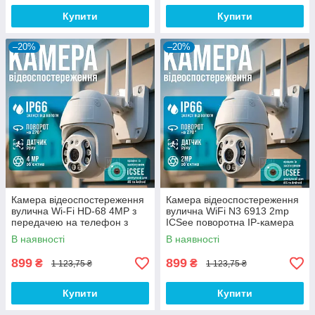
Купити
Купити
–20%
–20%
Камера відеоспостереження
Камера відеоспостереження
вулична Wi-Fi HD-68 4MP з
вулична WiFi N3 6913 2mp
передачею на телефон з
ICSee поворотна IP-камера
нічним режимом
для будинку, для дачі
В наявності
В наявності
899
899
₴
₴
1 123,75 ₴
1 123,75 ₴
Купити
Купити