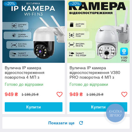
–20%
–20%
Вулична IP камера
Вулична IP камера
відеоспостереження
відеоспостереження V380
поворотна 4 МП з
PRO поворотна 4 МП з
віддаленим доступом WiFi
віддаленим доступом WiFi
Готово до відправки
Готово до відправки
N3(A8) камера зовнішнього
зовнішнього спостереження
спостереження
949
949
₴
₴
1 186,25 ₴
1 186,25 ₴
Купити
Купити
КНОПКА
ЗВ'ЯЗКУ
Показати ще