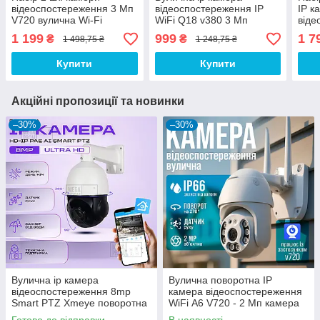
відеоспостереження 3 Мп
відеоспостереження IP
IP к
V720 вулична Wi-Fi
WiFi Q18 v380 3 Мп
віде
камера спостереження зі
поворотна з віддаленим
V38
1 199
999
1 7
₴
₴
1 498,75 ₴
1 248,75 ₴
стеженням за об'єктом і
доступом з передачею на
з ві
віддаленим доступом
телефон
зовн
Купити
Купити
спо
Акційні пропозиції та новинки
–30%
–30%
Вулична ip камера
Вулична поворотна IP
відеоспостереження 8mp
камера відеоспостереження
Smart PTZ Xmeye поворотна
WiFi А6 V720 - 2 Мп камера
з віддаленим доступом з
вайфай зовнішнього