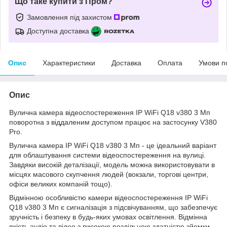
Що таке купити з Пром?
Замовлення під захистом
Доступна доставка
Опис
Характеристики
Доставка
Оплата
Умови п
Опис
Вулична камера відеоспостереження IP WiFi Q18 v380 3 Мп
поворотна з віддаленим доступом працює на застосунку V380
Pro.
Вулична камера IP WiFi Q18 v380 3 Мп - це ідеальний варіант
для облаштування системи відеоспостереження на вулиці.
Завдяки високій деталізації, модель можна використовувати в
місцях масового скупчення людей (вокзали, торгові центри,
офіси великих компаній тощо).
Відмінною особливістю камери відеоспостереження IP WiFi
Q18 v380 3 Мп є сигналізація з підсвічуванням, що забезпечує
зручність і безпеку в будь-яких умовах освітлення. Відмінна
якість аудіо та відео з високою роздільною здатністю зйомки