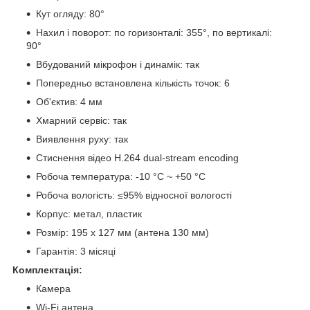
Кут огляду: 80°
Нахил і поворот: по горизонталі: 355°, по вертикалі:
90°
Вбудований мікрофон і динамік: так
Попередньо встановлена кількість точок: 6
Об'єктив: 4 мм
Хмарний сервіс: так
Виявлення руху: так
Стиснення відео H.264 dual-stream encoding
Робоча температура: -10 °C ~ +50 °C
Робоча вологість: ≤95% відносної вологості
Корпус: метал, пластик
Розмір: 195 х 127 мм (антена 130 мм)
Гарантія: 3 місяці
Комплектація:
Камера
Wi-Fi антена