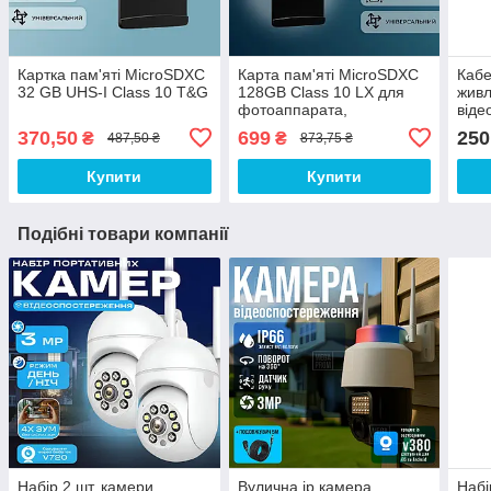
Картка пам'яті MicroSDXC
Карта пам'яті MicroSDXC
Кабе
32 GB UHS-I Class 10 T&G
128GB Class 10 LX для
живл
фотоаппарата,
віде
відеокамери, телефону
для 
370,50
699
250
₴
₴
487,50 ₴
873,75 ₴
роут
Купити
Купити
Подібні товари компанії
Набір 2 шт. камери
Вулична ip камера
Набі