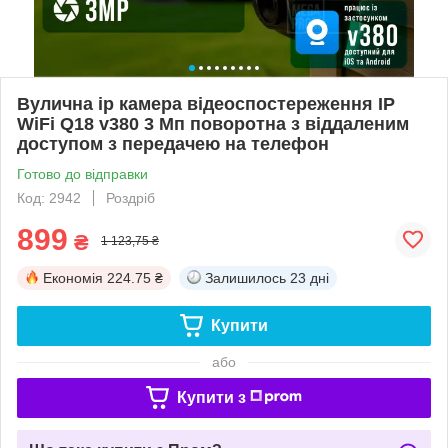
Вулична ip камера відеоспостереження IP
WiFi Q18 v380 3 Мп поворотна з віддаленим
доступом з передачею на телефон
Готово до відправки
Код: 2942
Роздріб
899
₴
1 123,75 ₴
Економія
224.75 ₴
Залишилось
23 дні
Купити
або
Купити з