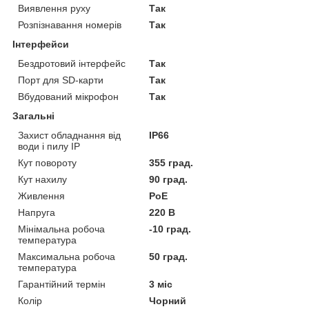
Виявлення руху
Так
Розпізнавання номерів
Так
Інтерфейси
Бездротовий інтерфейс
Так
Порт для SD-карти
Так
Вбудований мікрофон
Так
Загальні
Захист обладнання від
IP66
води і пилу IP
Кут повороту
355 град.
Кут нахилу
90 град.
Живлення
PoE
Напруга
220 В
Мінімальна робоча
-10 град.
температура
Максимальна робоча
50 град.
температура
Гарантійний термін
3 міс
Колір
Чорний