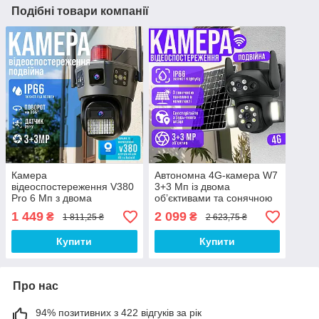
Подібні товари компанії
Камера
Автономна 4G-камера W7
відеоспостереження V380
3+3 Мп із двома
Pro 6 Мп з двома
об’єктивами та сонячною
об’єктивами, нічним
батареєю
1 449
2 099
₴
₴
1 811,25 ₴
2 623,75 ₴
баченням та IP66
Купити
Купити
Про нас
94% позитивних з 422 відгуків за рік