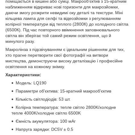
поміщається в кишені або сумці. Макрооб'єктив з 15-кратним
наближенням відкриває нові горизонти для макрозйомки,
даючи змогу розкрити невидимі оку деталі та текстури. Міні
кільцева лампа для селфі та відеозйомки з регулюванням
колірної температури від теплого (2800К) до холодного світла
(6500К). Під час повторного ввімкнення заповнювального
світла він зберігає той самий режим освітлення, що й
минулого разу.
Макролінза з підсвічуванням є ідеальним рішенням для тих,
хто прагне перетворити свої фотографії на витвори
мистецтва, демонструючи високу деталізацію і професійне
освітлення на кожному знімку.
Характеристики:
Модель: LQ190
Параметри об'єктива: 15-кратний макрооб'єктив
Кількість світлодіодів: 53 шт.
Колірна температура: тепле світло 2800K/холодне
тепле 4000K/холодне світло 6500K
Ємність акумулятора: 100 мАг
Напруга зарядки: DC5V ± 0.5