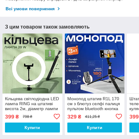
Всі умови повернення
З цим товаром також замовляють
Кільцева світлодіодна LED
Монопод штатив R1L 170
Штат
лампа RING на штативі
см з блютуз селфі палиця
теле
висота 2м, діаметр лампи
пультом bluetooth кнопка
куля
26см, для блогера, чорний
стійка палиця для селфі
град
399
329
399
₴
₴
798 ₴
411,25 ₴
відео
Купити
Купити