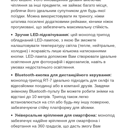
чіпляння за інші предмети, не займає багато місця,
роблячи його ідеальним супутником для будь-якої
поїздки. Можна використовувати як триногу, ніжки
штатива посилені додатковими рейками, кінчики ніжок
прогумовані, що забезпечить максимальну стійкість.
Зручне LED-підсвічування:
цей монопод-трипод
обладнаний LED-лампою, з якою Ви зможете
налаштовувати температуру світла (тепле, нейтральне,
холодне) і яскравість лише кількома натисканнями
кнопки. LED-лампа допоможе Вам створювати ідеальне
освітлення для фотографій і відеозаписів, навіть в
умовах недостатнього освітлення.
Bluetooth-кнопка для дистанційного керування:
монопод-трипод RT-7 ідеально підходить для селфі та
відеозйомки поодинці або в компанії друзів. Завдяки
знімному Bluetooth-пульту Ви можете робити знімки на
відстані до 10 метрів. Трипод також легко
встановлюється на стіл або будь-яку іншу поверхню,
забезпечуючи стійку платформу для зйомки.
Універсальне кріплення для смартфона:
монопод
забезпечує надійне кріплення для смартфона і
обертання на 360 градусів, що дасть змогу Вам