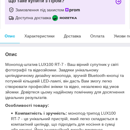
Що таке купити з Пром?
Замовлення під захистом
Доступна доставка
Опис
Характеристики
Доставка
Оплата
Умови п
Опис
Монопод-штатив LUX100 RT-7 - Ваш вірний супутник у світі
фотографії та відеозйомки. Завдяки унікальному
циліндричному дизайну монопода, зручній Bluetooth-кнопці та
потужній кільцевій LED-лампі, він дасть Вам змогу легко
створювати професійні знімки та відео, незалежно від умов
зйомки. Довіртеся цьому надійному помічнику для досягнення
ідеальних результатів.
Особливості товару:
Компактність і зручність:
монопод-трипод LUX100
RT-7 - це унікальний пристрій, який легко складається в
компактний циліндр, що підходить для носіння в сумці
або кишені. Його інноваційний дизайн виключає