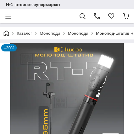
№1 інтернет-супермаркет
Каталог
Моноподи
Моноподи
Монопод-штатив RT
–20%