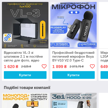
Відеосвітло VL-3 зі
Професійний бездротовий
Мікр
штативом 2.1 м постійне
петличний мікрофон Boya
L20A
світло для фото, відео
BY-V10 V2.0 Type-C
подв
лампа для фону. Студійне
петличка для айфона,
петл
1 620
1 899
649
₴
₴
2 025 ₴
2 373,75 ₴
світло
андроїда
ipho
Купити
Купити
Подібні товари компанії