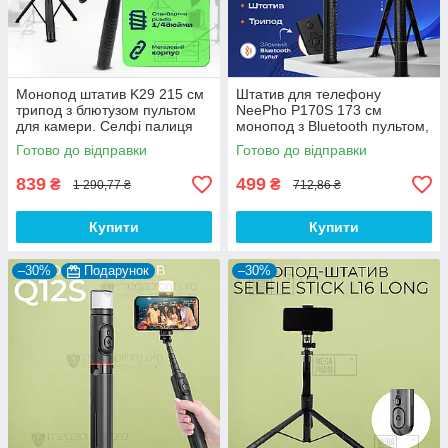
Монопод штатив K29 215 см
Штатив для телефону
трипод з блютузом пультом
NeePho P170S 173 см
для камери. Селфі палиця
монопод з Bluetooth пультом,
для телефона
підсвічуванням і кнопкою для
Готово до відправки
Готово до відправки
фото селфі, відео
839
499
₴
₴
1 290,77 ₴
712,86 ₴
Купити
Купити
–30%
Подарунок
–30%