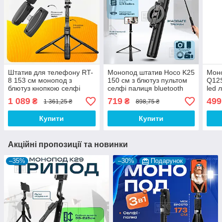
Штатив для телефону RT-
Монопод штатив Hoco K25
Моно
8 153 см монопод з
150 см з блютуз пультом
Q12S
блютуз кнопкою селфі
селфі палиця bluetooth
led 
палиця + мікрофон-
кнопка стійка палиця для
з пу
1 089
719
499
₴
₴
1 361,25 ₴
898,75 ₴
петлічка M18-C Type-C
селфі відео
селф
Купити
Купити
Акційні пропозиції та новинки
–35%
–30%
Подарунок