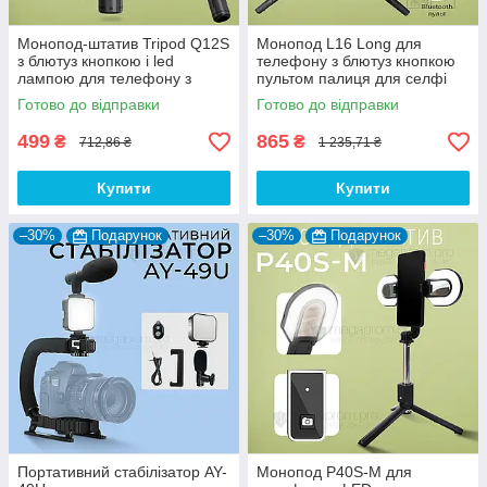
Монопод-штатив Tripod Q12S
Монопод L16 Long для
з блютуз кнопкою і led
телефону з блютуз кнопкою
лампою для телефону з
пультом палиця для селфі
пультом палиця для селфі
Готово до відправки
Готово до відправки
499
865
₴
₴
712,86 ₴
1 235,71 ₴
Купити
Купити
–30%
Подарунок
–30%
Подарунок
Портативний стабілізатор AY-
Монопод P40S-M для