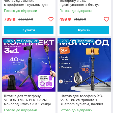
49U з лед лампою,
телефону з LED
мікрофоном і пультом для
підсвічуванням з блютуз
відео фото. Штатив для
кнопкою пультом палиця для
Готово до відправки
Готово до відправки
телефона камери
селфі
789
499
₴
₴
1 127,14 ₴
712,86 ₴
Купити
Купити
–30%
Подарунок
–20%
Подарунок
Штатив для телефону
Штатив для телефону XO-
VERON TM-16 BHC 53 см
SS15 180 см тринога з
монопод штатив 3 в 1 селфі
Bluetooth пультом, палиця
палиця для телефону з
для селфі та відео
Готово до відправки
Готово до відправки
чохлом