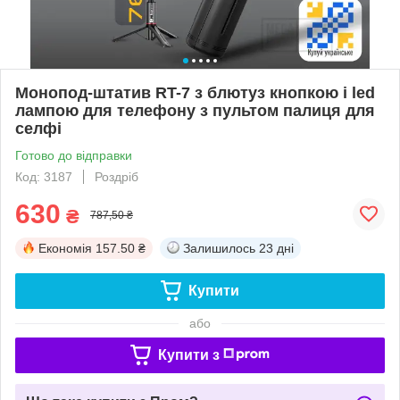
Монопод-штатив RT-7 з блютуз кнопкою і led
лампою для телефону з пультом палиця для
селфі
Готово до відправки
Код: 3187
Роздріб
630
₴
787,50 ₴
Економія
157.50 ₴
Залишилось
23 дні
Купити
або
Купити з