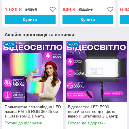
лампа для фону. Студійне
метр. Студійне світло. LED
фото
світло
лампа для фото.
280 
1 620
649
6 6
₴
₴
2 025 ₴
811,25 ₴
Купити
Купити
Акційні пропозиції та новинки
–65%
–30%
Прямокутна світлодіодна LED
Відеосвітло LED E900
лампа PM-36 RGB 36х25 см
постійне світло для фото,
зі штативом 2,1 метр.
відео зі штативом 2,1 метр.
Відеосвітло. Студійне світло.
Студійне світло.
Готово до відправки
Готово до відправки