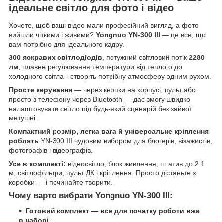
ідеальне світло для фото і відео
Хочете, щоб ваші відео мали професійний вигляд, а фото
вийшли чіткими і живими?
Yongnuo YN-300 III
— це все, що
вам потрібно для ідеального кадру.
300 яскравих світлодіодів
, потужний світловий потік
2280
лм
, плавне регулювання температури від теплого до
холодного світла - створіть потрібну атмосферу одним рухом.
Просте керування
— через кнопки на корпусі, пульт або
просто з телефону через Bluetooth — дає змогу швидко
налаштовувати світло під будь-який сценарій без зайвої
метушні.
Компактний розмір, легка вага й універсальне кріплення
роблять
YN-300 III чудовим вибором для блогерів, візажистів,
фотографів і відеографів.
Усе в комплекті:
відеосвітло, блок живлення, штатив до 2.1
м, світлофільтри, пульт ДК і кріплення. Просто дістаньте з
коробки — і починайте творити.
Чому варто вибрати Yongnuo YN-300 III:
Готовий комплект — все для початку роботи вже
в наборі.