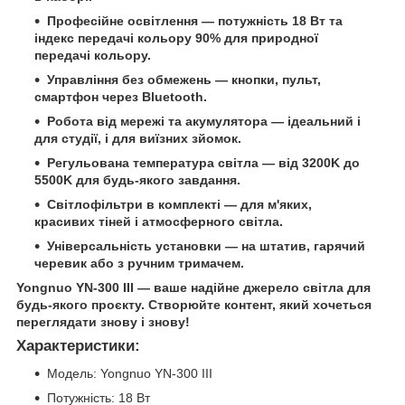
Професійне освітлення — потужність 18 Вт та
індекс передачі кольору 90% для природної
передачі кольору.
Управління без обмежень — кнопки, пульт,
смартфон через Bluetooth.
Робота від мережі та акумулятора — ідеальний і
для студії, і для виїзних зйомок.
Регульована температура світла — від 3200K до
5500K для будь-якого завдання.
Світлофільтри в комплекті — для м'яких,
красивих тіней і атмосферного світла.
Універсальність установки — на штатив, гарячий
черевик або з ручним тримачем.
Yongnuo YN-300 III
—
ваше надійне джерело світла для
будь-якого проєкту. Створюйте контент, який хочеться
переглядати знову і знову!
Характеристики:
Модель: Yongnuo YN-300 III
Потужність: 18 Вт