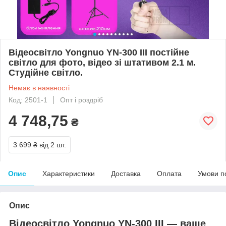
Відеосвітло Yongnuo YN-300 III постійне
світло для фото, відео зі штативом 2.1 м.
Студійне світло.
Немає в наявності
Код: 2501-1
Опт і роздріб
4 748,75
₴
3 699 ₴
від 2 шт.
Опис
Характеристики
Доставка
Оплата
Умови п
Опис
Відеосвітло Yongnuo YN-300 III — ваше