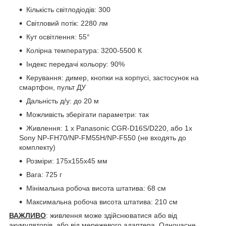
Кількість світлодіодів: 300
Світловий потік: 2280 лм
Кут освітлення: 55°
Колірна температура: 3200-5500 К
Індекс передачі кольору: 90%
Керування: димер, кнопки на корпусі, застосунок на
смартфон, пульт ДУ
Дальність д/у: до 20 м
Можливість зберігати параметри: так
Живлення: 1 х Panasonic CGR-D16S/D220, або 1x
Sony NP-FH70/NP-FM55H/NP-F550 (не входять до
комплекту)
Розміри: 175х155х45 мм
Вага: 725 г
Мінімальна робоча висота штатива: 68 см
Максимальна робоча висота штатива: 210 см
ВАЖЛИВО
: живлення може здійснюватися або від
акумуляторів, або від мережевого адаптера. Одночасне