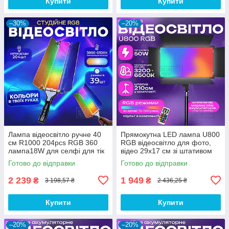
Купити
Купити
–30%
–20%
Лампа відеосвітло ручне 40
Прямокутна LED лампа U800
см R1000 204pcs RGB 360
RGB відеосвітло для фото,
лампа18W для селфі для тік
відео 29х17 см зі штативом
току. Студійне світло.
2,1 метр. Студійне світло.
Готово до відправки
Готово до відправки
2 239
1 949
₴
₴
3 198,57 ₴
2 436,25 ₴
Купити
Купити
–20%
–20%