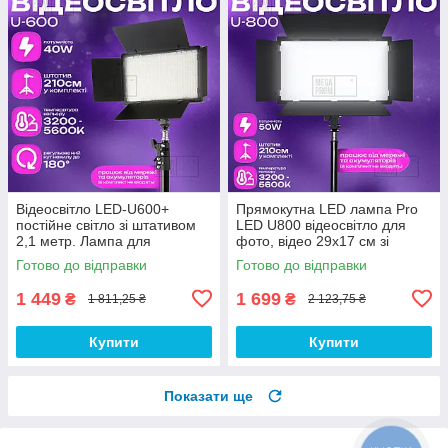
Відеосвітло LED-U600+
Прямокутна LED лампа Pro
постійне світло зі штативом
LED U800 відеосвітло для
2,1 метр. Лампа для
фото, відео 29х17 см зі
візажиста. Студійне світло.
штативом 2,1 метр. Студійне
Готово до відправки
Готово до відправки
світло.
1 449
1 699
₴
₴
1 811,25 ₴
2 123,75 ₴
Купити
Купити
Показати ще