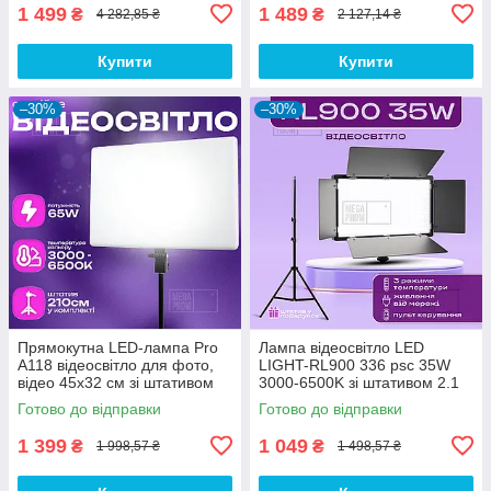
1 499
1 489
₴
₴
4 282,85 ₴
2 127,14 ₴
Купити
Купити
–30%
–30%
Прямокутна LED-лампа Pro
Лампа відеосвітло LED
A118 відеосвітло для фото,
LIGHT-RL900 336 psc 35W
відео 45х32 см зі штативом
3000-6500K зі штативом 2.1
2,1 метр лампа для фону
м. Студійне світло.
Готово до відправки
Готово до відправки
1 399
1 049
₴
₴
1 998,57 ₴
1 498,57 ₴