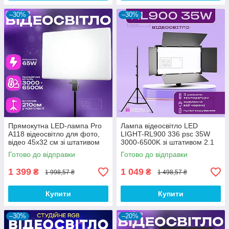
–30%
–30%
Прямокутна LED-лампа Pro
Лампа відеосвітло LED
A118 відеосвітло для фото,
LIGHT-RL900 336 psc 35W
відео 45х32 см зі штативом
3000-6500K зі штативом 2.1
2,1 метр лампа для фону
м. Студійне світло.
Готово до відправки
Готово до відправки
1 399
1 049
₴
₴
1 998,57 ₴
1 498,57 ₴
Купити
Купити
–30%
–20%