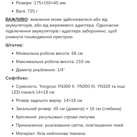
Розміри: 175×155×45 мм
Вага: 725 г
ВАЖЛИВО
: живлення може здійснюватися або від
акумуляторів, або від мережевого адаптера. Одночасне
підключення акумуляторів і адаптера заборонено, щоб
уникнути пошкодження пристрою.
Штатив:
Мінімальна робоча висота: 68 см
Максимальна робоча висота: 210 см
Діаметр різьблення: 1/4"
Софтбокс:
Сумісність: Yongnuo YN300 II, YN300 III, YN320 та інші
LED-панелі 14×18 см
Розмір заднього вирізу: 14×18 см
Загальний розмір: 45 см (діаметр) × 16 см (глибина)
Кріплення: регульовані стрічки-липучки
Призначення: розсіювання світла, пом'якшення тіней
Матеріал: біла нейлонова тканина