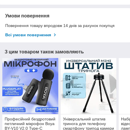
Умови повернення
Повернення товару впродовж 14 днів за рахунок покупця
Всі умови повернення
З цим товаром також замовляють
Професійний бездротовий
Універсальний штатив
Набі
петличний мікрофон Boya
тринога для телефону
віде
BY-V10 V2.0 Type-C
смартфону трипод камери
ламп