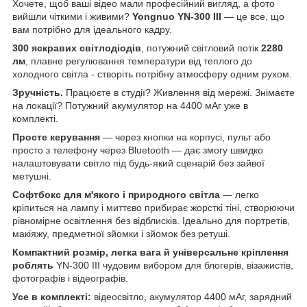
Хочете, щоб ваші відео мали професійний вигляд, а фото
вийшли чіткими і живими?
Yongnuo YN-300 III
— це все, що
вам потрібно для ідеального кадру.
300 яскравих світлодіодів
, потужний світловий потік
2280
лм
, плавне регулювання температури від теплого до
холодного світла - створіть потрібну атмосферу одним рухом.
Зручність.
Працюєте в студії? Живлення від мережі. Знімаєте
на локації? Потужний акумулятор на 4400 мАг уже в
комплекті.
Просте керування
— через кнопки на корпусі, пульт або
просто з телефону через Bluetooth — дає змогу швидко
налаштовувати світло під будь-який сценарій без зайвої
метушні.
Софтбокс для м'якого і природного світла
— легко
кріпиться на лампу і миттєво прибирає жорсткі тіні, створюючи
рівномірне освітлення без відблисків. Ідеально для портретів,
макіяжу, предметної зйомки і зйомок без ретуші.
Компактний розмір, легка вага й універсальне кріплення
роблять
YN-300 III чудовим вибором для блогерів, візажистів,
фотографів і відеографів.
Усе в комплекті:
відеосвітло, акумулятор 4400 мАг, зарядний