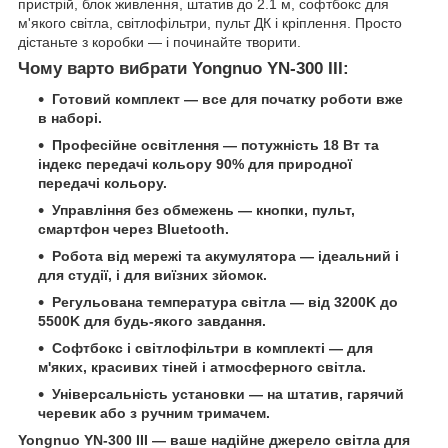
пристрій, блок живлення, штатив до 2.1 м, софтбокс для
м'якого світла, світлофільтри, пульт ДК і кріплення. Просто
дістаньте з коробки — і починайте творити.
Чому варто вибрати Yongnuo YN-300 III:
Готовий комплект — все для початку роботи вже
в наборі.
Професійне освітлення — потужність 18 Вт та
індекс передачі кольору 90% для природної
передачі кольору.
Управління без обмежень — кнопки, пульт,
смартфон через Bluetooth.
Робота від мережі та акумулятора — ідеальний і
для студії, і для виїзних зйомок.
Регульована температура світла — від 3200K до
5500K для будь-якого завдання.
Софтбокс і світлофільтри в комплекті — для
м'яких, красивих тіней і атмосферного світла.
Універсальність установки — на штатив, гарячий
черевик або з ручним тримачем.
Yongnuo YN-300 III
—
ваше надійне джерело світла для