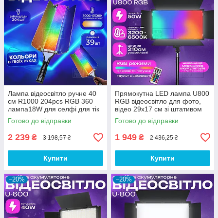
Лампа відеосвітло ручне 40
Прямокутна LED лампа U800
см R1000 204pcs RGB 360
RGB відеосвітло для фото,
лампа18W для селфі для тік
відео 29х17 см зі штативом
току. Студійне світло.
2,1 метр. Студійне світло.
Готово до відправки
Готово до відправки
2 239
1 949
₴
₴
3 198,57 ₴
2 436,25 ₴
Купити
Купити
–20%
–20%