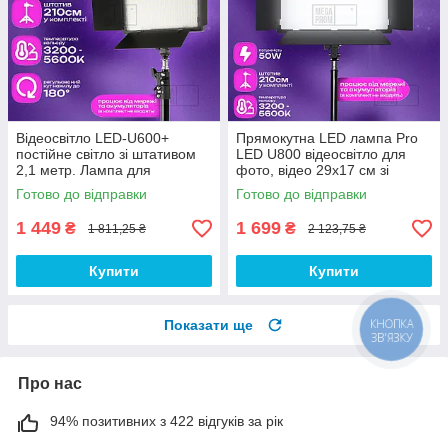
Відеосвітло LED-U600+
Прямокутна LED лампа Pro
постійне світло зі штативом
LED U800 відеосвітло для
2,1 метр. Лампа для
фото, відео 29х17 см зі
візажиста. Студійне світло.
штативом 2,1 метр. Студійне
Готово до відправки
Готово до відправки
світло.
1 449
1 699
₴
₴
1 811,25 ₴
2 123,75 ₴
Купити
Купити
Показати ще
КНОПКА
ЗВ'ЯЗКУ
Про нас
94% позитивних з 422 відгуків за рік