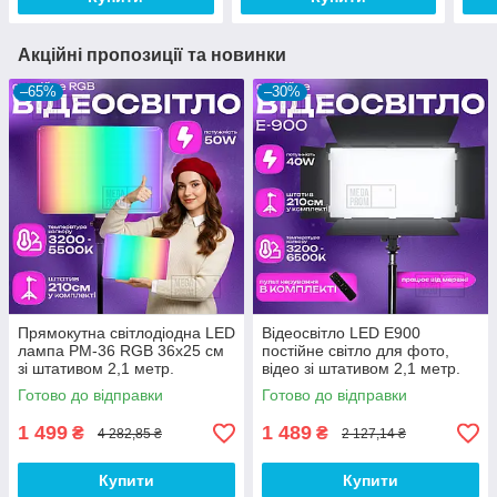
Акційні пропозиції та новинки
–65%
–30%
Прямокутна світлодіодна LED
Відеосвітло LED E900
лампа PM-36 RGB 36х25 см
постійне світло для фото,
зі штативом 2,1 метр.
відео зі штативом 2,1 метр.
Відеосвітло. Студійне світло.
Студійне світло.
Готово до відправки
Готово до відправки
1 499
1 489
₴
₴
4 282,85 ₴
2 127,14 ₴
Купити
Купити