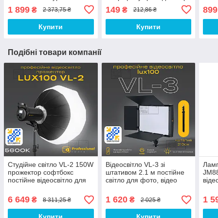
петличка для айфона,
кільцевої лампи
заря
1 899
149
899
₴
₴
2 373,75 ₴
212,86 ₴
андроїда
фотоапарати відеокамери
акум
Купити
Купити
Подібні товари компанії
Студійне світло VL-2 150W
Відеосвітло VL-3 зі
Ламп
прожектор софтбокс
штативом 2.1 м постійне
JM8
постійне відеосвітло для
світло для фото, відео
віде
фото відео зі штативом
лампа для фону. Студійне
віде
280 см
світло
Студ
6 649
1 620
1 5
₴
₴
8 311,25 ₴
2 025 ₴
Купити
Купити