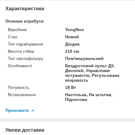
Характеристики
Основні атрибути
Виробник
YongNuo
Стан
Новий
Тип підсвічування
Діодна
Висота стійки
210 см
Тип світлофільтру
Пом'якшувальний
Особливості
Бездротовий пульт ДУ,
Дисплей, Управління
потужністю, Регульована
яскравість
Потужність
18 Вт
Встановлення
Настільна, На штатив,
Підлогова
Приховати
Умови доставки