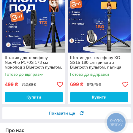
Штатив для телефону
Штатив для телефону XO-
NeePho P170S 173 см
SS15 180 см тринога з
монопод з Bluetooth пультом,
Bluetooth пультом, палиця
підсвічуванням і кнопкою для
для селфі та відео
Готово до відправки
Готово до відправки
фото селфі, відео
499
699
₴
₴
712,86 ₴
873,75 ₴
Купити
Купити
Показати ще
КНОПКА
ЗВ'ЯЗКУ
Про нас