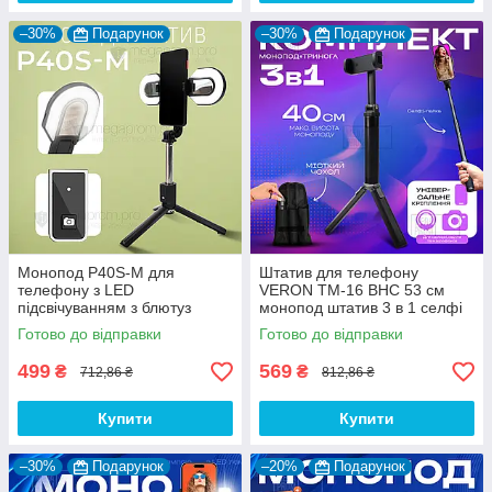
–30%
Подарунок
–30%
Подарунок
Монопод P40S-M для
Штатив для телефону
телефону з LED
VERON TM-16 BHC 53 см
підсвічуванням з блютуз
монопод штатив 3 в 1 селфі
кнопкою пультом палиця для
палиця для телефону з
Готово до відправки
Готово до відправки
селфі
чохлом
499
569
₴
₴
712,86 ₴
812,86 ₴
Купити
Купити
–30%
Подарунок
–20%
Подарунок