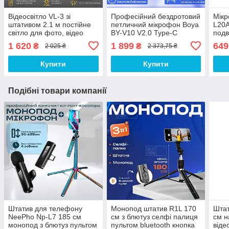
Відеосвітло VL-3 зі
Професійний бездротовий
Мікр
штативом 2.1 м постійне
петличний мікрофон Boya
L20A
світло для фото, відео
BY-V10 V2.0 Type-C
подв
лампа для фону. Студійне
петличка для айфона,
петл
1 620
1 899
649
₴
₴
2 025 ₴
2 373,75 ₴
світло
андроїда
ipho
Купити
Купити
Подібні товари компанії
Штатив для телефону
Монопод штатив R1L 170
Штат
NeePho Np-L7 185 см
см з блютуз селфі палиця
см н
монопод з блютуз пультом
пультом bluetooth кнопка
віде