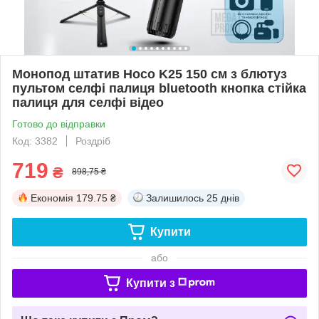
Монопод штатив Hoco K25 150 см з блютуз
пультом селфі палиця bluetooth кнопка стійка
палиця для селфі відео
Готово до відправки
Код: 3382
Роздріб
719
₴
898,75 ₴
Економія
179.75 ₴
Залишилось
25 днів
Купити
або
Купити з