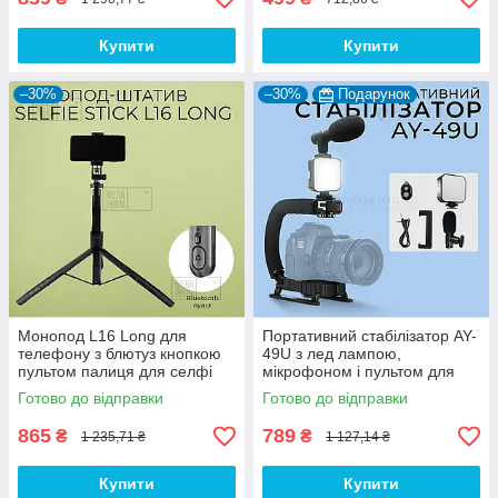
Купити
Купити
–30%
–30%
Подарунок
Монопод L16 Long для
Портативний стабілізатор AY-
телефону з блютуз кнопкою
49U з лед лампою,
пультом палиця для селфі
мікрофоном і пультом для
відео фото. Штатив для
Готово до відправки
Готово до відправки
телефона камери
865
789
₴
₴
1 235,71 ₴
1 127,14 ₴
Купити
Купити