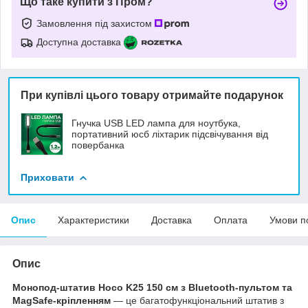
Що таке купити з Пром?
Замовлення під захистом
Доступна доставка
При купівлі цього товару отримайте подарунок
Гнучка USB LED лампа для ноутбука,
портативний юсб ліхтарик підсвічування від
повербанка
Приховати
Опис
Характеристики
Доставка
Оплата
Умови п
Опис
Монопод-штатив Hoco K25 150 см з Bluetooth-пультом
та
MagSafe-кріпленням
— це багатофункціональний штатив з