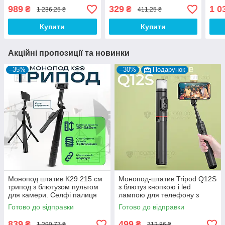
селфі палиця монопод +
стійка палиця для селфі
моно
989
329
1 0
₴
₴
1 236,25 ₴
411,25 ₴
мікрофон HOCO L20
відео
ніжо
Type-C
блют
Купити
Купити
Акційні пропозиції та новинки
–35%
–30%
Подарунок
Монопод штатив K29 215 см
Монопод-штатив Tripod Q12S
трипод з блютузом пультом
з блютуз кнопкою і led
для камери. Селфі палиця
лампою для телефону з
для телефона
пультом палиця для селфі
Готово до відправки
Готово до відправки
839
499
₴
₴
1 290,77 ₴
712,86 ₴