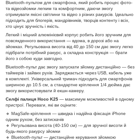
Bluetooth-пультом для смартфона, який робить процес фото-
та відеозйомки легким та комфортним, даючи змогу
отримувати якісні світлини та відео з різних ракурсів. Ідеально
підходить для блогерів, мандрівників, творців контенту і всіх,
хто цінує зручність і якість.
Легкий і міцний алюмінієвий корпус робить його зручним для
повсякденного використання — вдома, в дорозі або на
зйомках. Регульована висота від 40 до 150 см дає змогу легко
підібрати потрібний ракурс, а складна конструкція — брати
його з собою куди завгодно.
Bluetooth-пульт дає змогу запускати зйомку дистанційно — без
таймерів і зайвих рухів. Заряджається через USB, кабель уже
в комплекті. Універсальний тримач підходить для смартфонів
шириною до 10.5 см, а стандартне кріплення 1/4 дюйма дає
змогу використовувати й екшн-камеру.
Селфі палиця Hoco K25
— максимум можливостей в одному
пристрої. Переваги, які ви оціните:
🔹 MagSafe-кріплення — швидка і надійна фіксація iPhone
одним рухом, без затискачів
🔹 Регульована висота (40-150 см) — для зручної висоти й
будь-якого ракурсу зйомки
🔹 Bluetooth-пульт — дистанційне керування зйомкою