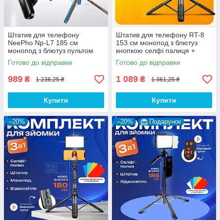
Штатив для телефону
Штатив для телефону RT-8
NeePho Np-L7 185 см
153 см монопод з блютуз
монопод з блютуз пультом
кнопкою селфі палиця +
селфі палиця монопод +
мікрофон-петлічка M18-C
Готово до відправки
Готово до відправки
мікрофон HOCO L20 Type-C
Type-C
989
1 089
₴
₴
1 236,25 ₴
1 361,25 ₴
Купити
Купити
–20%
–20%
Подарунок