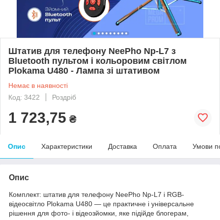
Штатив для телефону NeePho Np-L7 з
Bluetooth пультом і кольоровим світлом
Plokama U480 - Лампа зі штативом
Немає в наявності
Код: 3422
Роздріб
1 723,75
₴
Опис
Характеристики
Доставка
Оплата
Умови п
Опис
Комплект: штатив для телефону NeePho Np-L7 і RGB-
відеосвітло Plokama U480 — це практичне і універсальне
рішення для фото- і відеозйомки, яке підійде блогерам,