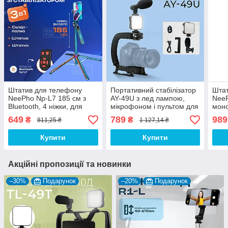
Штатив для телефону
Портативний стабілізатор
Штат
NeePho Np-L7 185 см з
AY-49U з лед лампою,
NeeP
Bluetooth, 4 ніжки, для
мікрофоном і пультом для
моно
селфі та відеозйомки
відео фото. Штатив для
селф
649
789
989
₴
₴
811,25 ₴
1 127,14 ₴
телефоном
телефона камери
мік
Type
Купити
Купити
Акційні пропозиції та новинки
–30%
Подарунок
–20%
Подарунок