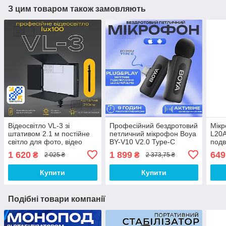
З цим товаром також замовляють
Відеосвітло VL-3 зі
Професійний бездротовий
Мікр
штативом 2.1 м постійне
петличний мікрофон Boya
L20A
світло для фото, відео
BY-V10 V2.0 Type-C
подв
лампа для фону. Студійне
петличка для айфона,
петл
1 620
1 899
649
₴
₴
2 025 ₴
2 373,75 ₴
світло
андроїда
ipho
Купити
Купити
Подібні товари компанії