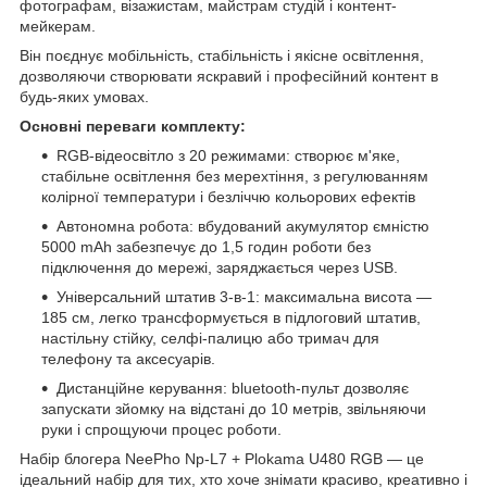
фотографам, візажистам, майстрам студій і контент-
мейкерам.
Він поєднує мобільність, стабільність і якісне освітлення,
дозволяючи створювати яскравий і професійний контент в
будь-яких умовах.
Основні переваги комплекту:
RGB-відеосвітло з 20 режимами: створює м'яке,
стабільне освітлення без мерехтіння, з регулюванням
колірної температури і безліччю кольорових ефектів
Автономна робота: вбудований акумулятор ємністю
5000 mAh забезпечує до 1,5 годин роботи без
підключення до мережі, заряджається через USB.
Універсальний штатив 3-в-1: максимальна висота —
185 см, легко трансформується в підлоговий штатив,
настільну стійку, селфі-палицю або тримач для
телефону та аксесуарів.
Дистанційне керування: bluetooth-пульт дозволяє
запускати зйомку на відстані до 10 метрів, звільняючи
руки і спрощуючи процес роботи.
Набір блогера NeePho Np-L7 + Plokama U480 RGB — це
ідеальний набір для тих, хто хоче знімати красиво, креативно і