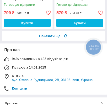
фото, відео, селфі
RGB панель LED лампа для
Готово до відправки
Готово до відправки
фону
799
579
₴
₴
998,75 ₴
723,75 ₴
Купити
Купити
Показати ще
КНОПКА
ЗВ'ЯЗКУ
Про нас
94% позитивних з 423 відгуків за рік
Працює з 14.01.2019
м. Київ
вул. Степана Рудницького, 2В, 03195, Київ, Україна
Контакти
Про нас