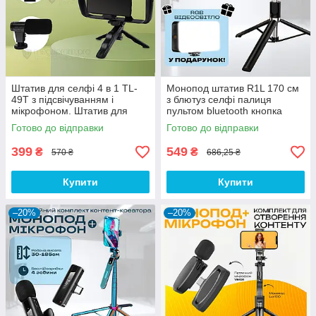
Штатив для селфі 4 в 1 TL-
Монопод штатив R1L 170 см
49T з підсвічуванням і
з блютуз селфі палиця
мікрофоном. Штатив для
пультом bluetooth кнопка
телефона.
стійка палиця для селфі
Готово до відправки
Готово до відправки
відео + відеосвітло в
подарунок
399
549
₴
₴
570 ₴
686,25 ₴
Купити
Купити
–20%
–20%