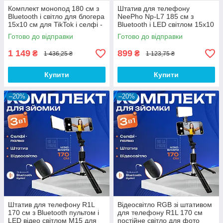
Комплект монопод 180 см з
Штатив для телефону
Bluetooth і світло для блогера
NeePho Np-L7 185 см з
15x10 см для TikTok і селфі -
Bluetooth і LED світлом 15x10
Лампа зі штативом
см з пластинами для фото і
Готово до відправки
Готово до відправки
відео
1 149
899
₴
₴
1 436,25 ₴
1 123,75 ₴
Купити
Купити
–20%
–20%
Штатив для телефону R1L
Відеосвітло RGB зі штативом
170 см з Bluetooth пультом і
для телефону R1L 170 см
LED відео світлом M15 для
постійне світло для фото