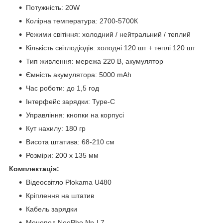
Потужність: 20W
Колірна температура: 2700-5700К
Режими світіння: холодний / нейтральний / теплий
Кількість світлодіодів: холодні 120 шт + теплі 120 шт
Тип живлення: мережа 220 В, акумулятор
Ємність акумулятора: 5000 mAh
Час роботи: до 1,5 год
Інтерфейс зарядки: Type-C
Управління: кнопки на корпусі
Кут нахилу: 180 гр
Висота штатива: 68-210 см
Розміри: 200 х 135 мм
Комплектація:
Відеосвітло Plokama U480
Кріплення на штатив
Кабель зарядки
Монопод NeePho Np-L7