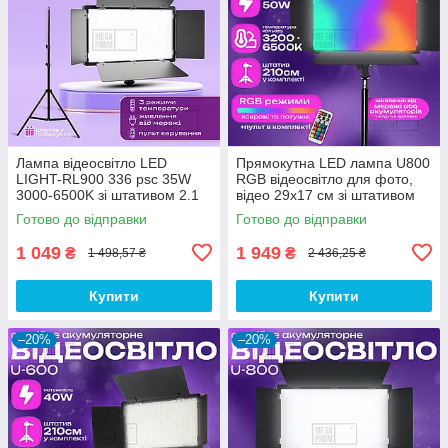
Лампа відеосвітло LED
Прямокутна LED лампа U800
LIGHT-RL900 336 psc 35W
RGB відеосвітло для фото,
3000-6500K зі штативом 2.1
відео 29х17 см зі штативом
м. Студійне світло.
2,1 метр. Студійне світло.
Готово до відправки
Готово до відправки
1 049
1 949
₴
₴
1 498,57 ₴
2 436,25 ₴
Купити
Купити
–20%
–20%