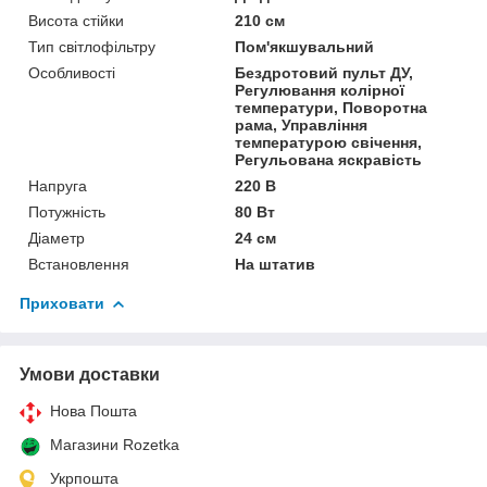
Висота стійки
210 см
Тип світлофільтру
Пом'якшувальний
Особливості
Бездротовий пульт ДУ,
Регулювання колірної
температури, Поворотна
рама, Управління
температурою свічення,
Регульована яскравість
Напруга
220 В
Потужність
80 Вт
Діаметр
24 см
Встановлення
На штатив
Приховати
Умови доставки
Нова Пошта
Магазини Rozetka
Укрпошта