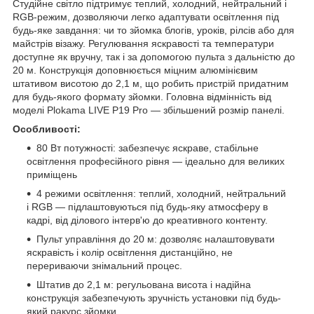
Студійне світло підтримує теплий, холодний, нейтральний і
RGB-режим, дозволяючи легко адаптувати освітлення під
будь-яке завдання: чи то зйомка блогів, уроків, рілсів або для
майстрів візажу. Регулювання яскравості та температури
доступне як вручну, так і за допомогою пульта з дальністю до
20 м. Конструкція доповнюється міцним алюмінієвим
штативом висотою до 2,1 м, що робить пристрій придатним
для будь-якого формату зйомки. Головна відмінність від
моделі Plokama LIVE P19 Pro — збільшений розмір панелі.
Особливості:
80 Вт потужності: забезпечує яскраве, стабільне
освітлення професійного рівня — ідеально для великих
приміщень
4 режими освітлення: теплий, холодний, нейтральний
і RGB — підлаштовуються під будь-яку атмосферу в
кадрі, від ділового інтерв'ю до креативного контенту.
Пульт управління до 20 м: дозволяє налаштовувати
яскравість і колір освітлення дистанційно, не
перериваючи знімальний процес.
Штатив до 2,1 м: регульована висота і надійна
конструкція забезпечують зручність установки під будь-
який ракурс зйомки.