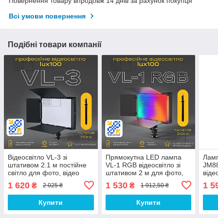
Повернення товару впродовж 14 днів за рахунок покупця
Всі умови повернення
Подібні товари компанії
Відеосвітло VL-3 зі
Прямокутна LED лампа
Ламп
штативом 2.1 м постійне
VL-1 RGB відеосвітло зі
JM8
світло для фото, відео
штативом 2 м для фото,
віде
лампа для фону. Студійне
відео лампа для фону.
віде
1 620
1 530
1 5
₴
₴
2 025 ₴
1 912,50 ₴
світло
Студійне світло
Студ
Купити
Купити