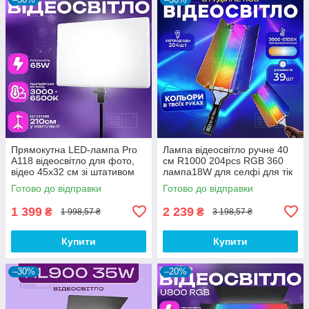
Прямокутна LED-лампа Pro
Лампа відеосвітло ручне 40
A118 відеосвітло для фото,
см R1000 204pcs RGB 360
відео 45х32 см зі штативом
лампа18W для селфі для тік
2,1 метр лампа для фону
току. Студійне світло.
Готово до відправки
Готово до відправки
1 399
2 239
₴
₴
1 998,57 ₴
3 198,57 ₴
Купити
Купити
–30%
–20%