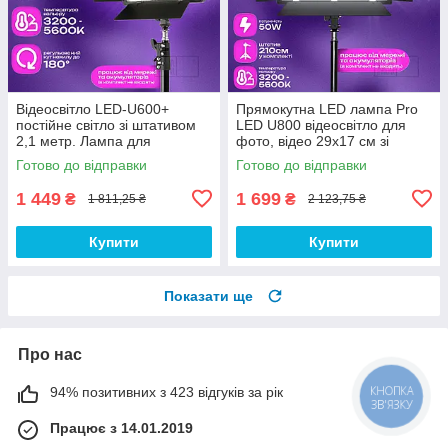
Відеосвітло LED-U600+
Прямокутна LED лампа Pro
постійне світло зі штативом
LED U800 відеосвітло для
2,1 метр. Лампа для
фото, відео 29х17 см зі
візажиста. Студійне світло.
штативом 2,1 метр. Студійне
Готово до відправки
Готово до відправки
світло.
1 449
1 699
₴
₴
1 811,25 ₴
2 123,75 ₴
Купити
Купити
Показати ще
Про нас
КНОПКА
94% позитивних з 423 відгуків за рік
ЗВ'ЯЗКУ
Працює з 14.01.2019