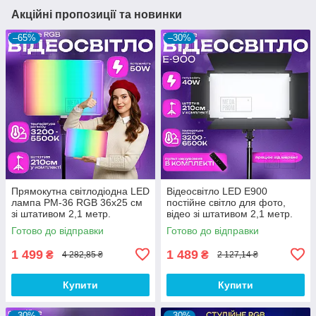
Акційні пропозиції та новинки
–65%
–30%
Прямокутна світлодіодна LED
Відеосвітло LED E900
лампа PM-36 RGB 36х25 см
постійне світло для фото,
зі штативом 2,1 метр.
відео зі штативом 2,1 метр.
Відеосвітло. Студійне світло.
Студійне світло.
Готово до відправки
Готово до відправки
1 499
1 489
₴
₴
4 282,85 ₴
2 127,14 ₴
Купити
Купити
–30%
–30%