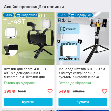
Акційні пропозиції та новинки
–30%
Подарунок
–20%
Подарунок
Штатив для селфі 4 в 1 TL-
Монопод штатив R1L 170 см
49T з підсвічуванням і
з блютуз селфі палиця
мікрофоном. Штатив для
пультом bluetooth кнопка
телефона.
стійка палиця для селфі
Готово до відправки
Готово до відправки
відео + відеосвітло в
подарунок
399
549
₴
₴
570 ₴
686,25 ₴
Купити
Купити