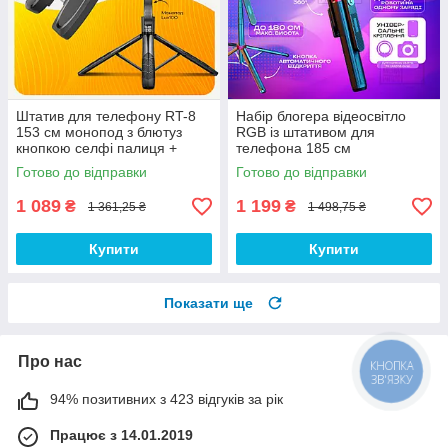
Штатив для телефону RT-8
Набір блогера відеосвітло
153 см монопод з блютуз
RGB із штативом для
кнопкою селфі палиця +
телефона 185 см
мікрофон-петлічка M18-C
бездротовий мікрофон
Готово до відправки
Готово до відправки
Type-C
петлічка Type-C для відео тік
току
1 089
1 199
₴
₴
1 361,25 ₴
1 498,75 ₴
Купити
Купити
Показати ще
Про нас
КНОПКА
ЗВ'ЯЗКУ
94% позитивних з 423 відгуків за рік
Працює з 14.01.2019