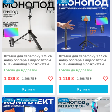
–20%
–20%
Штатив для телефону 175 см
Штатив для телефону 177 см
набір блогера з відеосвітлом
набір блогера з відеосвітлом
RGB монопод з розкриттям
RGB монопод з розкриттям
ніжок селфі палиця з блютуз
ніжок селфі палиця з блютуз
Готово до відправки
Готово до відправки
кнопкою пультом
кнопкою пультом
1 039
1 119
₴
₴
1 298,75 ₴
1 398,75 ₴
Купити
Купити
–20%
Подарунок
–20%