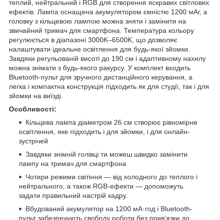
теплий, нейтральний і RGB для створення яскравих світлових
ефектів. Лампа оснащена акумулятором ємністю 1200 мАг, а
головку з кільцевою лампою можна зняти і замінити на
звичайний тримач для смартфона. Температура кольору
регулюється в діапазоні 3000K–6500K, що дозволяє
налаштувати ідеальне освітлення для будь-якої зйомки.
Завдяки регульованій висоті до 190 см і адаптивному нахилу
можна знімати з будь-якого ракурсу. У комплект входить
Bluetooth-пульт для зручного дистанційного керування, а
легка і компактна конструкція підходить як для студії, так і для
зйомки на виїзді.
Особливості:
Кільцева лампа діаметром 26 см створює рівномірне
освітлення, яке підходить і для зйомки, і для онлайн-
зустрічей
Завдяки знімній голівці ти можеш швидко замінити
лампу на тримач для смартфона
Чотири режими світіння — від холодного до теплого і
нейтрального, а також RGB-ефекти — допоможуть
задати правильний настрій кадру.
Вбудований акумулятор на 1200 мА·год і Bluetooth-
пульт забезпечують свободу роботи без прив'язки до