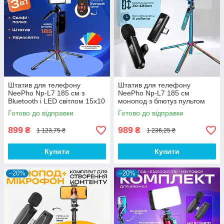
Штатив для телефону
Штатив для телефону
NeePho Np-L7 185 см з
NeePho Np-L7 185 см
Bluetooth і LED світлом 15x10
монопод з блютуз пультом
см з пластинами для фото і
селфі палиця монопод +
Готово до відправки
Готово до відправки
відео
мікрофон HOCO L20 Type-C
899
989
₴
₴
1 123,75 ₴
1 236,25 ₴
Купити
Купити
–20%
–20%