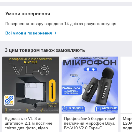
Умови повернення
Повернення товару впродовж 14 днів за рахунок покупця
Всі умови повернення
З цим товаром також замовляють
Відеосвітло VL-3 зі
Професійний бездротовий
Мікр
штативом 2.1 м постійне
петличний мікрофон Boya
L20A
світло для фото, відео
BY-V10 V2.0 Type-C
подв