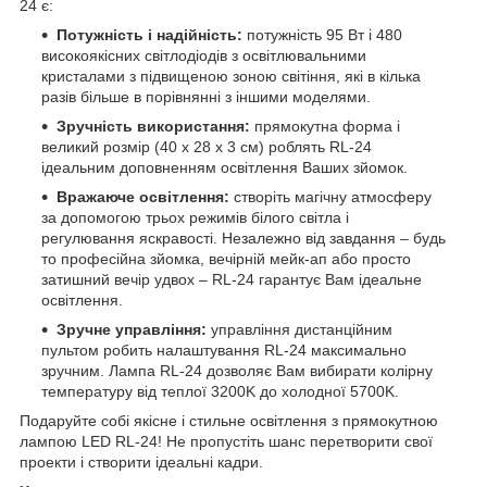
24 є:
Потужність і надійність:
потужність 95 Вт і 480
високоякісних світлодіодів з освітлювальними
кристалами з підвищеною зоною світіння, які в кілька
разів більше в порівнянні з іншими моделями.
Зручність використання:
прямокутна форма і
великий розмір (40 х 28 х 3 см) роблять RL-24
ідеальним доповненням освітлення Ваших зйомок.
Вражаюче освітлення:
створіть магічну атмосферу
за допомогою трьох режимів білого світла і
регулювання яскравості. Незалежно від завдання – будь
то професійна зйомка, вечірній мейк-ап або просто
затишний вечір удвох – RL-24 гарантує Вам ідеальне
освітлення.
Зручне управління:
управління дистанційним
пультом робить налаштування RL-24 максимально
зручним. Лампа RL-24 дозволяє Вам вибирати колірну
температуру від теплої 3200K до холодної 5700K.
Подаруйте собі якісне і стильне освітлення з прямокутною
лампою LED RL-24! Не пропустіть шанс перетворити свої
проекти і створити ідеальні кадри.