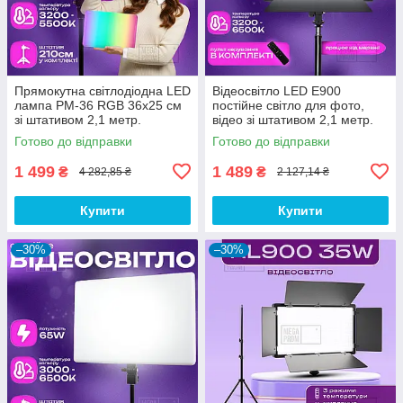
Прямокутна світлодіодна LED
Відеосвітло LED E900
лампа PM-36 RGB 36х25 см
постійне світло для фото,
зі штативом 2,1 метр.
відео зі штативом 2,1 метр.
Відеосвітло. Студійне світло.
Студійне світло.
Готово до відправки
Готово до відправки
1 499
1 489
₴
₴
4 282,85 ₴
2 127,14 ₴
Купити
Купити
–30%
–30%