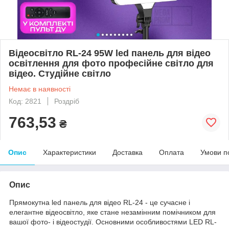
Відеосвітло RL-24 95W led панель для відео
освітлення для фото професійне світло для
відео. Студійне світло
Немає в наявності
Код: 2821
Роздріб
763,53
₴
Опис
Характеристики
Доставка
Оплата
Умови п
Опис
Прямокутна led панель для відео RL-24 - це сучасне і
елегантне відеосвітло, яке стане незамінним помічником для
вашої фото- і відеостудії. Основними особливостями LED RL-