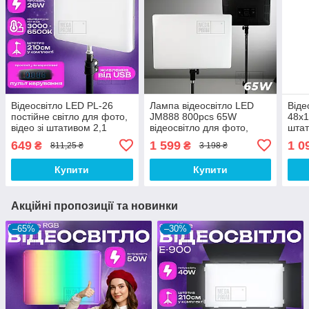
Відеосвітло LED PL-26
Лампа відеосвітло LED
Віде
постійне світло для фото,
JM888 800pcs 65W
48х1
відео зі штативом 2,1
відеосвітло для фото,
штат
метр. Студійне світло. LED
відео зі штативом 2,1 м.
пане
649
1 599
1 0
₴
₴
811,25 ₴
3 198 ₴
лампа для фото.
Студійне світло
для 
Студ
Купити
Купити
Акційні пропозиції та новинки
–65%
–30%