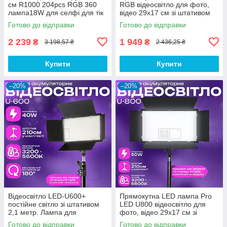
см R1000 204pcs RGB 360
RGB відеосвітло для фото,
лампа18W для селфі для тік
відео 29х17 см зі штативом
току. Студійне світло.
2,1 метр. Студійне світло.
Готово до відправки
Готово до відправки
2 239
1 949
₴
₴
3 198,57 ₴
2 436,25 ₴
Купити
Купити
–20%
–20%
Відеосвітло LED-U600+
Прямокутна LED лампа Pro
постійне світло зі штативом
LED U800 відеосвітло для
2,1 метр. Лампа для
фото, відео 29х17 см зі
візажиста. Студійне світло.
штативом 2,1 метр. Студійне
Готово до відправки
Готово до відправки