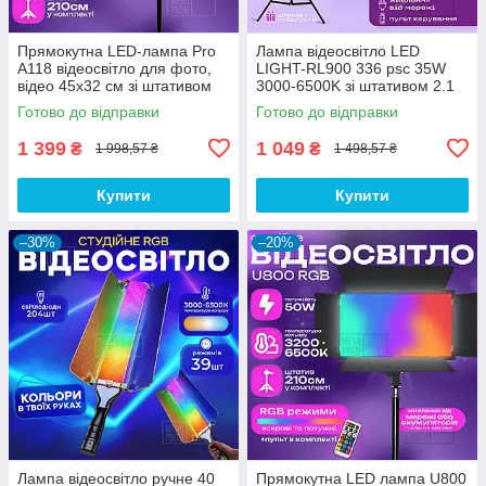
Прямокутна LED-лампа Pro
Лампа відеосвітло LED
A118 відеосвітло для фото,
LIGHT-RL900 336 psc 35W
відео 45х32 см зі штативом
3000-6500K зі штативом 2.1
2,1 метр лампа для фону
м. Студійне світло.
Готово до відправки
Готово до відправки
1 399
1 049
₴
₴
1 998,57 ₴
1 498,57 ₴
Купити
Купити
–30%
–20%
Лампа відеосвітло ручне 40
Прямокутна LED лампа U800