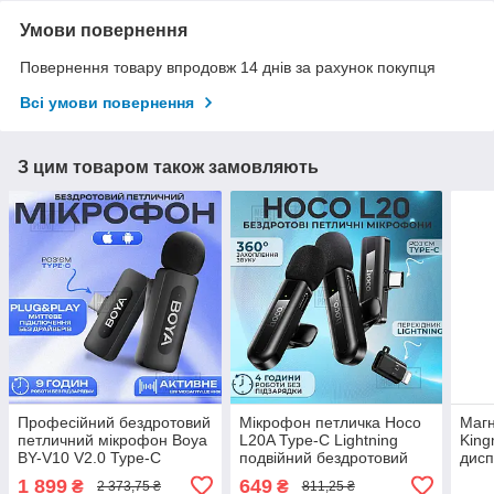
Умови повернення
Повернення товару впродовж 14 днів за рахунок покупця
Всі умови повернення
З цим товаром також замовляють
Професійний бездротовий
Мікрофон петличка Hoco
Магн
петличний мікрофон Boya
L20A Type-C Lightning
King
BY-V10 V2.0 Type-C
подвійний бездротовий
дисп
петличка для айфона,
петличний мікрофон для
задн
1 899
649
₴
₴
2 373,75 ₴
811,25 ₴
андроїда
iphone телефону
селф