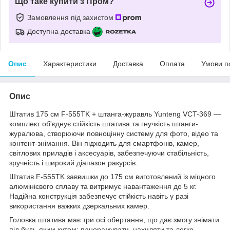
Що таке купити з Пром?
Замовлення під захистом
Доступна доставка
Опис
Характеристики
Доставка
Оплата
Умови п
Опис
Штатив 175 см F-555TK + штанга-журавль Yunteng VCT-369 —
комплект об'єднує стійкість штатива та гнучкість штанги-
журалюва, створюючи повноцінну систему для фото, відео та
контент-знімання. Він підходить для смартфонів, камер,
світлових приладів і аксесуарів, забезпечуючи стабільність,
зручність і широкий діапазон ракурсів.
Штатив F-555TK заввишки до 175 см виготовлений із міцного
алюмінієвого сплаву та витримує навантаження до 5 кг.
Надійна конструкція забезпечує стійкість навіть у разі
використання важких дзеркальних камер.
Головка штатива має три осі обертання, що дає змогу знімати
під будь-яким кутом: панорамувати, нахиляти та легко