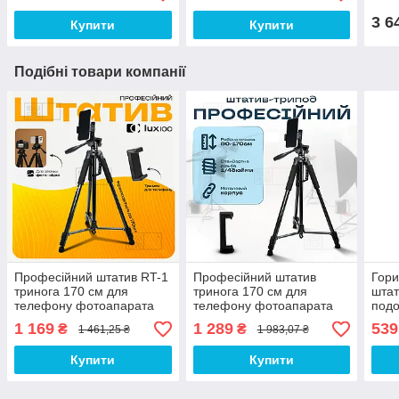
Mag
3 6
Купити
Купити
Подібні товари компанії
Професійний штатив RT-1
Професійний штатив
Гори
тринога 170 см для
тринога 170 см для
штат
телефону фотоапарата
телефону фотоапарата
подо
камери для зйомки з
камери для зйомки в чохлі
зйом
1 169
1 289
539
₴
₴
1 461,25 ₴
1 983,07 ₴
рівнем+чохол
з рівнем
фот
Купити
Купити