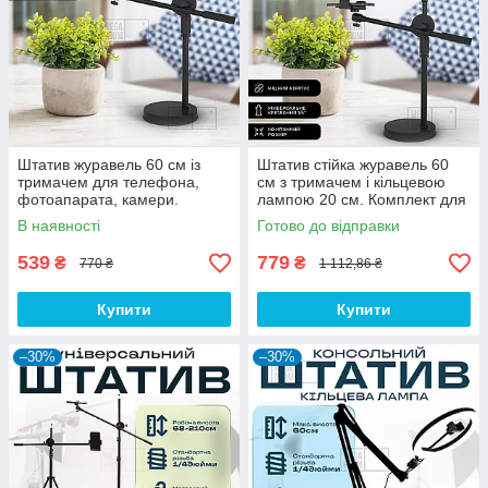
Штатив журавель 60 см із
Штатив стійка журавель 60
тримачем для телефона,
см з тримачем і кільцевою
фотоапарата, камери.
лампою 20 см. Комплект для
Штатив для предметного
предметної зйомки
В наявності
Готово до відправки
знімання
539
779
₴
₴
770 ₴
1 112,86 ₴
Купити
Купити
–30%
–30%