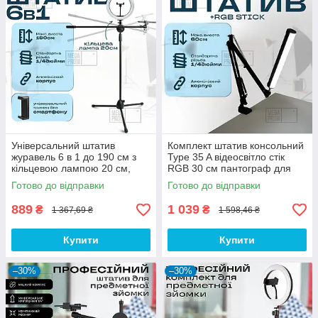
Універсальний штатив
Комплект штатив консольний
журавель 6 в 1 до 190 см з
Type 35 A відеосвітло стік
кільцевою лампою 20 см,
RGB 30 см пантограф для
фотоапарата, предметної
телефону фотоапарата
Готово до відправки
Готово до відправки
зйомки
камери лампи
889
1 039
₴
₴
1 367,69 ₴
1 598,46 ₴
Купити
Купити
–30%
–30%