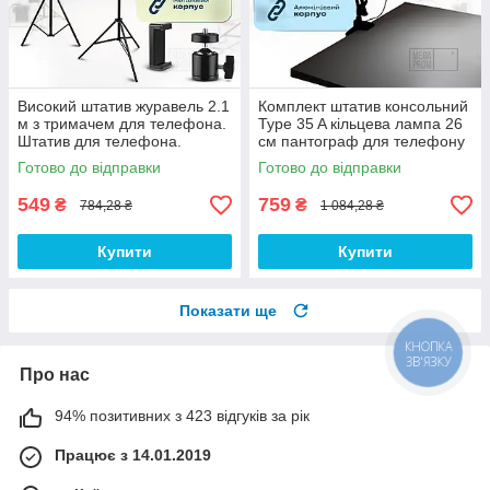
Високий штатив журавель 2.1
Комплект штатив консольний
м з тримачем для телефона.
Type 35 A кільцева лампа 26
Штатив для телефона.
см пантограф для телефону
Підлоговий штатив.
фотоапарата камери лампи
Готово до відправки
Готово до відправки
549
759
₴
₴
784,28 ₴
1 084,28 ₴
Купити
Купити
Показати ще
КНОПКА
ЗВ'ЯЗКУ
Про нас
94% позитивних з 423 відгуків за рік
Працює з 14.01.2019