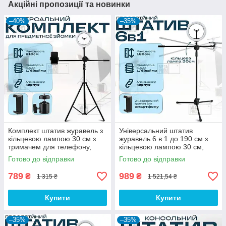
Акційні пропозиції та новинки
–40%
–35%
Комплект штатив журавель з
Універсальний штатив
кільцевою лампою 30 см з
журавель 6 в 1 до 190 см з
тримачем для телефону,
кільцевою лампою 30 см,
камери, предметної зйомки
фотоапарата, предметної
Готово до відправки
Готово до відправки
зйомки
789
989
₴
₴
1 315 ₴
1 521,54 ₴
Купити
Купити
–35%
–35%