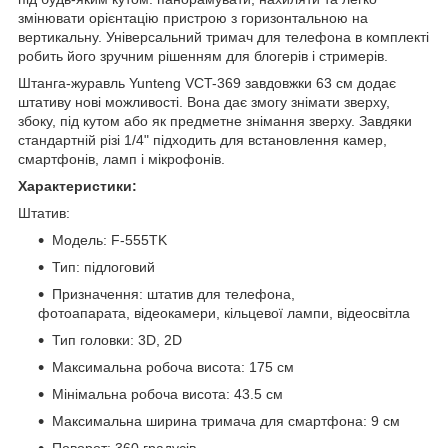
змінювати орієнтацію пристрою з горизонтальною на
вертикальну. Універсальний тримач для телефона в комплекті
робить його зручним рішенням для блогерів і стримерів.
Штанга-журавль Yunteng VCT-369 завдовжки 63 см додає
штативу нові можливості. Вона дає змогу знімати зверху,
збоку, під кутом або як предметне знімання зверху. Завдяки
стандартній різі 1/4" підходить для встановлення камер,
смартфонів, ламп і мікрофонів.
Характеристики:
Штатив:
Модель: F-555TK
Тип: підлоговий
Призначення: штатив для телефона,
фотоапарата, відеокамери, кільцевої лампи, відеосвітла
Тип головки: 3D, 2D
Максимальна робоча висота: 175 см
Мінімальна робоча висота: 43.5 см
Максимальна ширина тримача для смартфона: 9 см
Поворот: 360 градусів