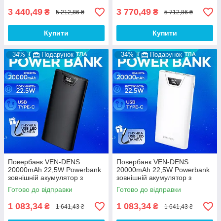
9/12V
3 440,49
3 770,49
₴
₴
5 212,86 ₴
5 712,86 ₴
Купити
Купити
–34%
Подарунок
–34%
Подарунок
Повербанк VEN-DENS
Повербанк VEN-DENS
20000mAh 22,5W Powerbank
20000mAh 22,5W Powerbank
зовнішній акумулятор з
зовнішній акумулятор з
швидкою зарядкою для
швидкою зарядкою для
Готово до відправки
Готово до відправки
телефону планшета кільцевоі
телефону планшета кільцевоі
лампа - Чорний
лампа - Білий
1 083,34
1 083,34
₴
₴
1 641,43 ₴
1 641,43 ₴