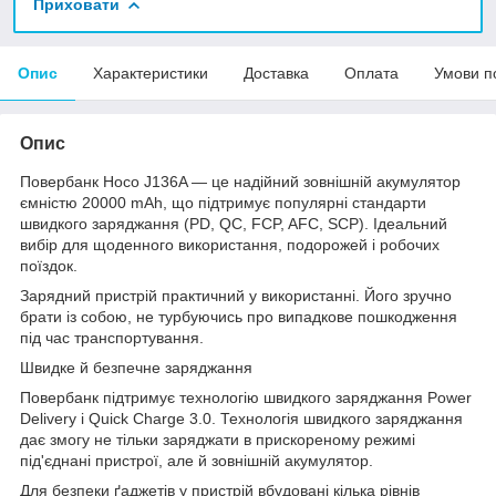
Приховати
Опис
Характеристики
Доставка
Оплата
Умови п
Опис
Повербанк Hoco J136A — це надійний зовнішній акумулятор
ємністю 20000 mAh, що підтримує популярні стандарти
швидкого заряджання (PD, QC, FCP, AFC, SCP). Ідеальний
вибір для щоденного використання, подорожей і робочих
поїздок.
Зарядний пристрій практичний у використанні. Його зручно
брати із собою, не турбуючись про випадкове пошкодження
під час транспортування.
Швидке й безпечне заряджання
Повербанк підтримує технологію швидкого заряджання Power
Delivery і Quick Charge 3.0. Технологія швидкого заряджання
дає змогу не тільки заряджати в прискореному режимі
під'єднані пристрої, але й зовнішній акумулятор.
Для безпеки ґаджетів у пристрій вбудовані кілька рівнів