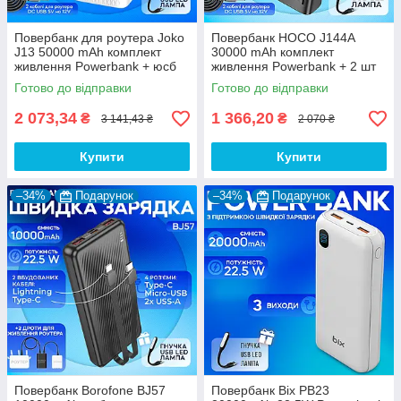
Повербанк для роутера Joko
Повербанк HOCO J144A
J13 50000 mAh комплект
30000 mAh комплект
живлення Powerbank + юсб
живлення Powerbank + 2 шт
шнур для вай фай роутера
юсб шнури для вай фай
Готово до відправки
Готово до відправки
9V/12V
роутера 9V/12V
2 073,34
1 366,20
₴
₴
3 141,43 ₴
2 070 ₴
Купити
Купити
–34%
Подарунок
–34%
Подарунок
Повербанк Borofone BJ57
Повербанк Bix PB23