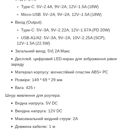
Type-C: 5V⎓2.4A; 9V⎓2A; 12V⎓1.5A (18W)
Micro-USB: 5V⎓2A; 9V⎓2A; 12V⎓1.5A (18W)
Вихід (Output):
Type-C: 5V⎓3A; 9V⎓2.22A; 12V⎓1.67A (PD 20W)
USB-A1/A2: 5V⎓3A; 9V⎓2A; 10V⎓2.25A (SCP);
12V⎓1.5A (22.5W)
Загальний вихід: 5V| 2A Макс
Дисплей: цифровий LED-екран для зображення рівня
заряду
Матеріал корпусу: вогнестійкий пластик ABS+ PC
Розміри: 149 * 69 * 29 мм
Вага: 425 г
Шнур живлення для роутера:
Вхідна напруга: 5V DC
Вихідна напруга: 12V DC
Максимальний вхідний струм: 2A
Довжина кабелю: 1 м