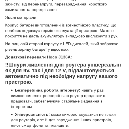
захисту: від перенапруги, перезаряджання, короткого
замикання та перегрівання.
Якісні матеріали
Корпус батареї виготовлений із вогнестійкого пластику, що
неабияк подовжує термін експлуатації пристрою. Матове
покриття не дасть акумулятору випадково вислизнути з рук.
На лицьовій стороні корпусу є LED-дисплей, який зображає
рівень заряду батареї у відсотках.
Додаткові переваги Hoco J136A:
‼️Шнури живлення для роутера універсальні
як для 9V, так і для 12 V, підлаштовуються
автоматично під необхідну напругу вашого
пристрою.
Безперебійна робота інтернету:
навіть у разі
вимкнення електроенергії ваш роутер продовжить
працювати, забезпечуючи стабільне з'єднання з
інтернетом.
Універсальність:
може використовуватися не тільки
для роутерів, але й для заряджання інших пристроїв,
як-от смартфони та планшети.