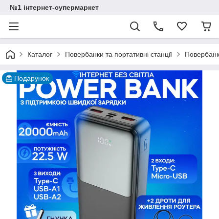
№1 інтернет-супермаркет
Каталог
Повербанки та портативні станції
Повербанк
Подарунок