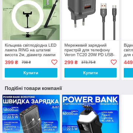
Кільцева світлодіодна LED
Мережевий зарядний
Віде
лампа RING на штативі
пристрій для телефону
світ
висота 2м, діаметр лампи
Veron TC20 20W PD USB-
для 
26см, для блогера, чорний
C/USB-A блок живлення з
зі ш
399
299
449
₴
₴
798 ₴
373,75 ₴
кабелем Type-C блочок
для 
для зарядки
Купити
Купити
Подібні товари компанії