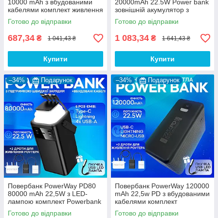
10000 mAh з вбудованими
20000mAh 22.5W Power bank
кабелями комплект живлення
зовнішній акумулятор з
Powerbank + 2 шт юсб дротів
швидкою зарядкою для
Готово до відправки
Готово до відправки
для вай фай роутера 9V/12V
телефону планшета
кільцевої лампи - Білий
687,34
1 083,34
₴
₴
1 041,43 ₴
1 641,43 ₴
Купити
Купити
–34%
Подарунок
–34%
Подарунок
Повербанк PowerWay PD80
Повербанк PowerWay 120000
80000 mAh 22,5W з LED-
mAh 22,5w PD з вбудованими
лампою комплект Powerbank
кабелями комплект
+ 2 шт юсб шнура для вай
Powerbank + 2 шт юсб шнура
Готово до відправки
Готово до відправки
фай роутера на 5-9/12V
для вай фай роутера на 5-