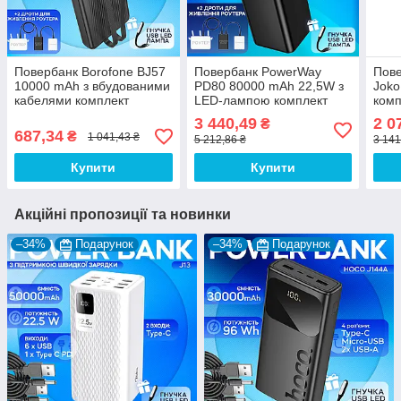
Повербанк Borofone BJ57
Повербанк PowerWay
Пове
10000 mAh з вбудованими
PD80 80000 mAh 22,5W з
Joko
кабелями комплект
LED-лампою комплект
комп
живлення Powerbank + 2
Powerbank + 2 шт юсб
Powe
3 440,49
2 0
₴
шт юсб дротів для вай
шнура для вай фай
для 
687,34
₴
1 041,43 ₴
5 212,86 ₴
3 141
фай роутера 9V/12V
роутера на 5-9/12V
9V/1
Купити
Купити
Акційні пропозиції та новинки
–34%
Подарунок
–34%
Подарунок