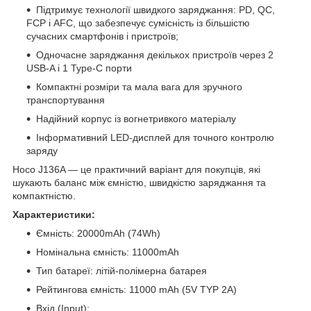
Підтримує технології швидкого заряджання: PD, QC,
FCP і AFC, що забезпечує сумісність із більшістю
сучасних смартфонів і пристроїв;
Одночасне заряджання декількох пристроїв через 2
USB-A і 1 Type-C порти
Компактні розміри та мала вага для зручного
транспортування
Надійний корпус із вогнетривкого матеріалу
Інформативний LED-дисплей для точного контролю
заряду
Hoco J136A — це практичний варіант для покупців, які
шукають баланс між ємністю, швидкістю заряджання та
компактністю.
Характеристики:
Ємність: 20000mAh (74Wh)
Номінальна ємність: 11000mAh
Тип батареї: літій-полімерна батарея
Рейтингова ємність: 11000 mAh (5V TYP 2A)
Вхід (Input):