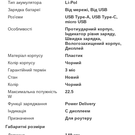
Тип акумулятора
Li-Pol
Зарядка батареї
Від мережі, Від USB
Роз'єми
USB Type-A, USB Type-C,
micro USB
Особливості
Протиударний корпус,
Індикатор рівня заряду,
Швидка зарядка,
Вологозахищений корпус,
Дисплей
Матеріал корпусу
Пластик
Колір корпусу
Чорний
Гарантійний термін
3 міс
Стан
Новий
Колір
Чорний
Максимальна потужність
22.5
W
Функції заряджання
Power Delivery
Індикація
С дисплеем
Призначення
Для роутеру
Габаритні розміри
Довжина
149 мм