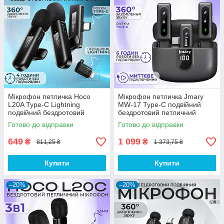
Мікрофон петличка Hoco
Мікрофон петличка Jmary
L20A Type-C Lightning
MW-17 Type-C подвійний
подвійний бездротовий
бездротовий петличний
петличний мікрофон для
мікрофон для запису звуку на
Готово до відправки
Готово до відправки
iphone телефону
телефон із зарядним кейсом
649
1 099
₴
₴
811,25 ₴
1 373,75 ₴
Купити
Купити
–20%
–20%