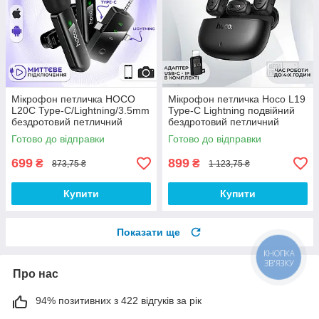
Мікрофон петличка HOCO
Мікрофон петличка Hoco L19
L20C Type-C/Lightning/3.5mm
Type-C Lightning подвійний
бездротовий петличний
бездротовий петличний
мікрофон для запису звуку на
мікрофон для iphone
Готово до відправки
Готово до відправки
телефон айфон
телефона із зарядним
камеруМікрофон
кейсом
699
899
₴
₴
873,75 ₴
1 123,75 ₴
Купити
Купити
Показати ще
КНОПКА
ЗВ'ЯЗКУ
Про нас
94% позитивних з 422 відгуків за рік