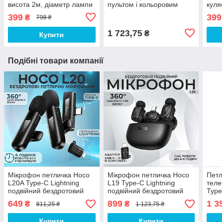
висота 2м, діаметр лампи
пультом і кольоровим
куля
26см, для блогера, чорний
світлом Plokama U480 -
град
399
399
₴
798 ₴
Лампа зі штативом
1 723,75
₴
Купити
Подібні товари компанії
Мікрофон петличка Hoco
Мікрофон петличка Hoco
Петл
L20A Type-C Lightning
L19 Type-C Lightning
тел
подвійний бездротовий
подвійний бездротовий
Type
петличний мікрофон для
петличний мікрофон для
петл
649
899
1 3
₴
₴
811,25 ₴
1 123,75 ₴
iphone телефону
iphone телефона із
зарядним кейсом
Купити
Купити