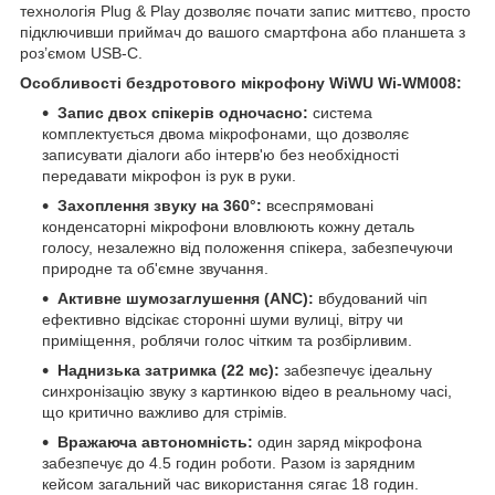
технологія Plug & Play дозволяє почати запис миттєво, просто
підключивши приймач до вашого смартфона або планшета з
роз’ємом USB-C.
Особливості бездротового мікрофону WiWU Wi-WM008:
Запис двох спікерів одночасно:
система
комплектується двома мікрофонами, що дозволяє
записувати діалоги або інтерв'ю без необхідності
передавати мікрофон із рук в руки.
Захоплення звуку на 360°:
всеспрямовані
конденсаторні мікрофони вловлюють кожну деталь
голосу, незалежно від положення спікера, забезпечуючи
природне та об'ємне звучання.
Активне шумозаглушення (ANC):
вбудований чіп
ефективно відсікає сторонні шуми вулиці, вітру чи
приміщення, роблячи голос чітким та розбірливим.
Наднизька затримка (22 мс):
забезпечує ідеальну
синхронізацію звуку з картинкою відео в реальному часі,
що критично важливо для стрімів.
Вражаюча автономність:
один заряд мікрофона
забезпечує до 4.5 годин роботи. Разом із зарядним
кейсом загальний час використання сягає 18 годин.