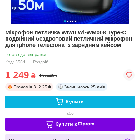
Мікрофон петличка WIwu Wi-WM008 Type-C
подвійний бездротовий петличний мікрофон
для iphone телефона із зарядним кейсом
Готово до відправки
Код: 3564
Роздріб
1 249
₴
1 561,25 ₴
Економія
312.25 ₴
Залишилось
25 днів
Купити
або
Купити з