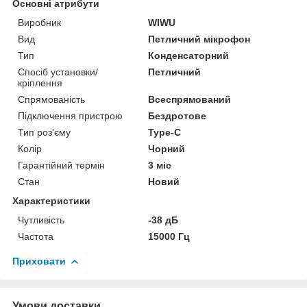
Основні атрибути
Виробник
WIWU
Вид
Петличний мікрофон
Тип
Конденсаторний
Спосіб установки/
Петличний
кріплення
Спрямованість
Всеспрямований
Підключення пристрою
Бездротове
Тип роз'єму
Type-C
Колір
Чорний
Гарантійний термін
3 міс
Стан
Новий
Характеристики
Чутливість
-38 дБ
Частота
15000 Гц
Приховати
Умови доставки