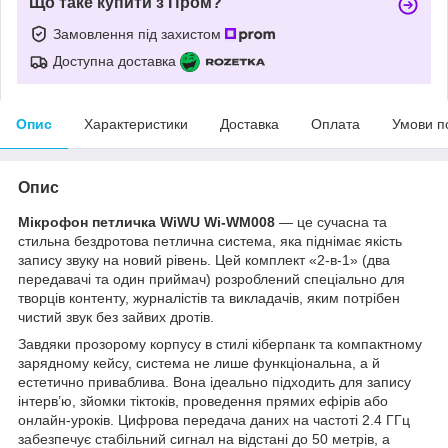
Що таке купити з Пром?
Замовлення під захистом
Доступна доставка
Опис
Характеристики
Доставка
Оплата
Умови п
Опис
Мікрофон петличка WiWU Wi-WM008
— це сучасна та
стильна бездротова петлична система, яка піднімає якість
запису звуку на новий рівень. Цей комплект «2-в-1» (два
передавачі та один приймач) розроблений спеціально для
творців контенту, журналістів та викладачів, яким потрібен
чистий звук без зайвих дротів.
Завдяки прозорому корпусу в стилі кіберпанк та компактному
зарядному кейсу, система не лише функціональна, а й
естетично приваблива. Вона ідеально підходить для запису
інтерв’ю, зйомки тіктоків, проведення прямих ефірів або
онлайн-уроків. Цифрова передача даних на частоті 2.4 ГГц
забезпечує стабільний сигнал на відстані до 50 метрів, а