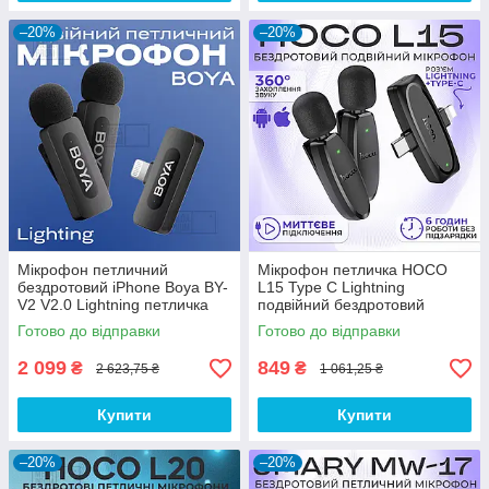
–20%
–20%
Мікрофон петличний
Мікрофон петличка HOCO
бездротовий iPhone Boya BY-
L15 Type C Lightning
V2 V2.0 Lightning петличка
подвійний бездротовий
для айфона телефону
петличний мікрофон для
Готово до відправки
Готово до відправки
запису звуку на телефон
айфон
2 099
849
₴
₴
2 623,75 ₴
1 061,25 ₴
Купити
Купити
–20%
–20%