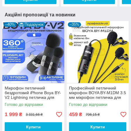
Акційні пропозиції та новинки
–40%
Подарунок
–35%
Мікрофон петличний
Професійний петличний
бездротовий iPhone Boya BY-
мікрофон BOYA BY-M1DM 3.5
V2 Lightning петличка для
мм мікрофон петличка для
айфона телефону
телефону петличка для пк
Готово до відправки
Готово до відправки
камери
1 999
459
₴
₴
3 331,66 ₴
706,15 ₴
Купити
Купити