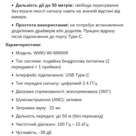
Дальність дії до 50 метрів:
свобода пересування
без втрати якості сигналу навіть на значній відстані від
камери.
Простота використання:
не потребує встановлення
додаткових драйверів або додатків. Працює відразу
після підключення до порту Type-C.
Характеристики:
Модель: WiWU Wi-WM008
Тип системи: подвійна бездротова петлична (2
передавачі + 1 приймач)
Інтерфейс підключення: USB Type-C
Тип передачі сигналу: цифровий 2.4 ГГц
Діаграма спрямованості: всеспрямована (360°)
Шумозаглушення (ANC): активне
Затримка звуку: 22 мс
Дальність передачі: до 50 м (без перешкод)
Частотний діапазон: 100 Гц – 15 кГц
Чутливість: -38 дБ