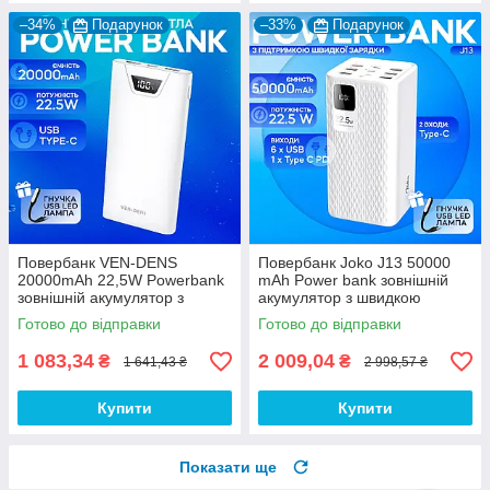
–34%
Подарунок
–33%
Подарунок
Повербанк VEN-DENS
Повербанк Joko J13 50000
20000mAh 22,5W Powerbank
mAh Power bank зовнішній
зовнішній акумулятор з
акумулятор з швидкою
швидкою зарядкою для
зарядкою для телефону
Готово до відправки
Готово до відправки
телефону планшета кільцевоі
планшета
лампа - Білий
1 083,34
2 009,04
₴
₴
1 641,43 ₴
2 998,57 ₴
Купити
Купити
Показати ще