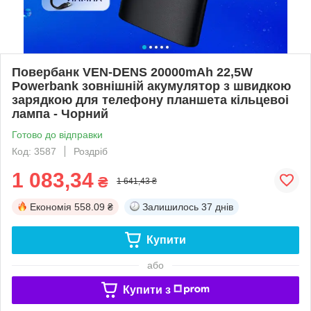
Повербанк VEN-DENS 20000mAh 22,5W
Powerbank зовнішній акумулятор з швидкою
зарядкою для телефону планшета кільцевоі
лампа - Чорний
Готово до відправки
Код: 3587
Роздріб
1 083,34
₴
1 641,43 ₴
Економія
558.09 ₴
Залишилось
37 днів
Купити
або
Купити з