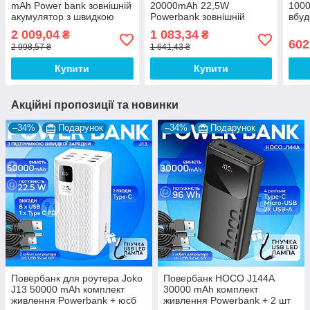
mAh Power bank зовнішній
20000mAh 22,5W
1000
акумулятор з швидкою
Powerbank зовнішній
вбу
зарядкою для телефону
акумулятор з швидкою
зовн
2 009,04
1 083,34
₴
₴
планшета
зарядкою для телефону
шви
602
2 998,57 ₴
1 641,43 ₴
планшета кільцевоі лампа
для
- Білий
Купити
Купити
Акційні пропозиції та новинки
–34%
Подарунок
–34%
Подарунок
Повербанк для роутера Joko
Повербанк HOCO J144A
J13 50000 mAh комплект
30000 mAh комплект
живлення Powerbank + юсб
живлення Powerbank + 2 шт