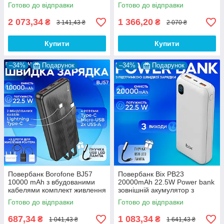
шнур для вай фай роутера
юсб шнури для вай фай
Готово до відправки
Готово до відправки
9V/12V
роутера 9V/12V
2 073,34
1 366,20
₴
₴
3 141,43 ₴
2 070 ₴
Купити
Купити
–34%
Подарунок
–34%
Подарунок
Повербанк Borofone BJ57
Повербанк Bix PB23
10000 mAh з вбудованими
20000mAh 22.5W Power bank
кабелями комплект живлення
зовнішній акумулятор з
Powerbank + 2 шт юсб дротів
швидкою зарядкою для
Готово до відправки
Готово до відправки
для вай фай роутера 9V/12V
телефону планшета
кільцевої лампи - Білий
687,34
1 083,34
₴
₴
1 041,43 ₴
1 641,43 ₴