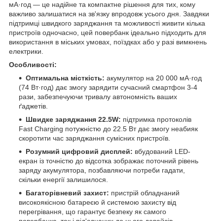
мА·год — це надійне та компактне рішення для тих, кому
важливо залишатися на зв'язку впродовж усього дня. Завдяки
підтримці швидкого заряджання та можливості живити кілька
пристроїв одночасно, цей повербанк ідеально підходить для
використання в міських умовах, поїздках або у разі вимкнень
електрики.
Особливості:
Оптимальна місткість:
акумулятор на 20 000 мА·год
(74 Вт·год) дає змогу зарядити сучасний смартфон 3-4
рази, забезпечуючи тривалу автономність ваших
ґаджетів.
Швидке заряджання 22.5W:
підтримка протоколів
Fast Charging потужністю до 22.5 Вт дає змогу неабияк
скоротити час заряджання сумісних пристроїв.
Розумний цифровий дисплей:
вбудований LED-
екран із точністю до відсотка зображає поточний рівень
заряду акумулятора, позбавляючи потреби гадати,
скільки енергії залишилося.
Багаторівневий захист:
пристрій обладнаний
високоякісною батареєю й системою захисту від
перегрівання, що гарантує безпеку як самого
повербанка, так і під'єднаних до нього девайсів.