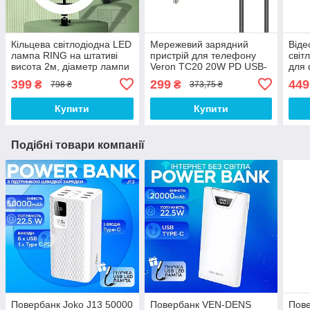
Кільцева світлодіодна LED
Мережевий зарядний
Віде
лампа RING на штативі
пристрій для телефону
світ
висота 2м, діаметр лампи
Veron TC20 20W PD USB-
для 
26см, для блогера, чорний
C/USB-A блок живлення з
зі ш
399
299
449
₴
₴
798 ₴
373,75 ₴
кабелем Type-C блочок
для 
для зарядки
Купити
Купити
Подібні товари компанії
Повербанк Joko J13 50000
Повербанк VEN-DENS
Пове