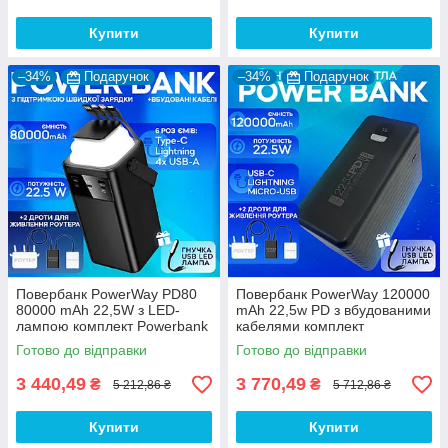
Купити
Купити
–34%
Подарунок
–34%
Подарунок
Повербанк PowerWay PD80
Повербанк PowerWay 120000
80000 mAh 22,5W з LED-
mAh 22,5w PD з вбудованими
лампою комплект Powerbank
кабелями комплект
+ 2 шт юсб шнура для вай
Powerbank + 2 шт юсб шнура
Готово до відправки
Готово до відправки
фай роутера на 5-9/12V
для вай фай роутера на 5-
9/12V
3 440,49
3 770,49
₴
₴
5 212,86 ₴
5 712,86 ₴
Купити
Купити