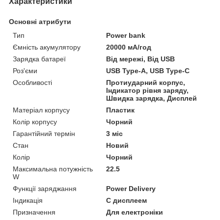
Характеристики
Основні атрибути
Тип
Power bank
Ємність акумулятору
20000 мА/год
Зарядка батареї
Від мережі, Від USB
Роз'єми
USB Type-A, USB Type-C
Особливості
Протиударний корпус,
Індикатор рівня заряду,
Швидка зарядка, Дисплей
Матеріал корпусу
Пластик
Колір корпусу
Чорний
Гарантійний термін
3 міс
Стан
Новий
Колір
Чорний
Максимальна потужність
22.5
W
Функції заряджання
Power Delivery
Індикація
С дисплеем
Призначення
Для електроніки